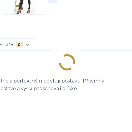
entáře
0
dlné a perfektně modelují postavu. Příjemný
ostavě a vyšší pas schová i bříško.