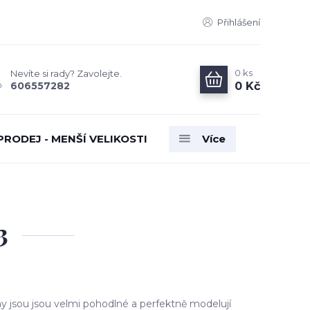
Přihlášení
0
ks
Nevíte si rady? Zavolejte.
0 Kč
606557282
PRODEJ - MENŠÍ VELIKOSTI
Více
3
y jsou jsou velmi pohodlné a perfektně modelují