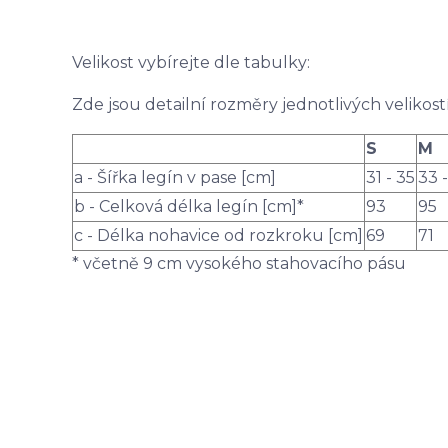
Velikost vybírejte dle tabulky:
Zde jsou detailní rozměry jednotlivých velikostí
S
M
a - Šířka legín v pase [cm]
31 - 35
33 
b - Celková délka legín [cm]*
93
95
c - Délka nohavice od rozkroku [cm]
69
71
* včetně 9 cm vysokého stahovacího pásu