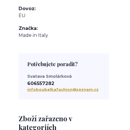
Dovoz
EU
Značka
Made in Italy
Potřebujete poradit?
Svatava Smolárková
606557282
infoboubelkafashion@seznam.cz
Zboží zařazeno v
kategoriích