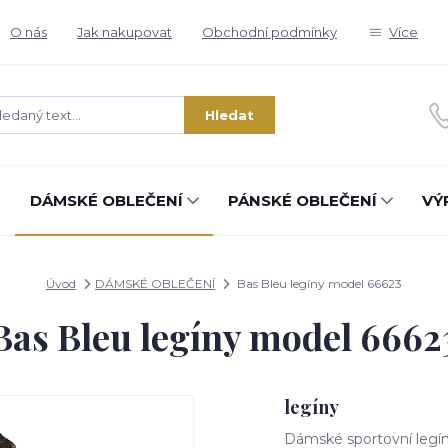
O nás
Jak nakupovat
Obchodní podmínky
Více
Hledat
DÁMSKÉ OBLEČENÍ
PÁNSKÉ OBLEČENÍ
VÝ
Úvod
DÁMSKÉ OBLEČENÍ
Bas Bleu legíny model 66623
Bas Bleu legíny model 6662
legíny
Dámské sportovní legín