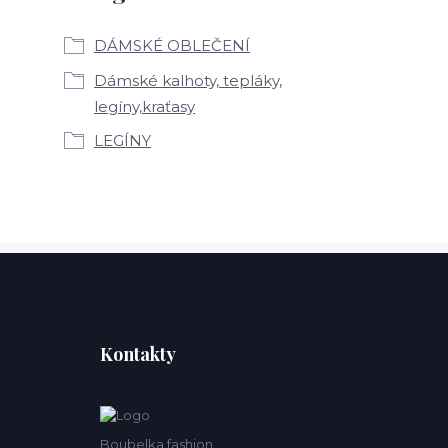
DÁMSKÉ OBLEČENÍ
Dámské kalhoty, tepláky,
legíny,kraťasy
LEGÍNY
Kontakty
Boubelka fashion