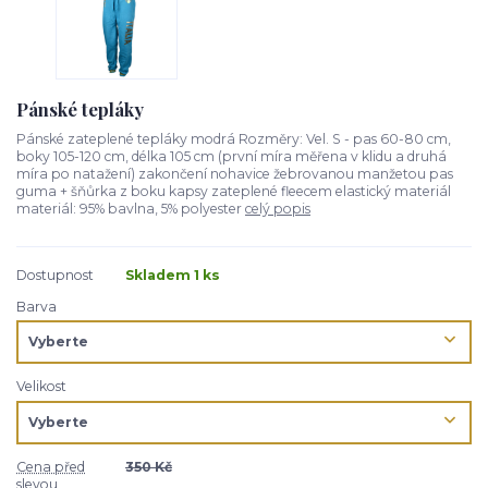
Pánské tepláky
Pánské zateplené tepláky modrá Rozměry: Vel. S - pas 60-80 cm,
boky 105-120 cm, délka 105 cm (první míra měřena v klidu a druhá
míra po natažení) zakončení nohavice žebrovanou manžetou pas
guma + šňůrka z boku kapsy zateplené fleecem elastický materiál
materiál: 95% bavlna, 5% polyester
celý popis
Dostupnost
Skladem 1 ks
Barva
Velikost
Cena před
350 Kč
slevou