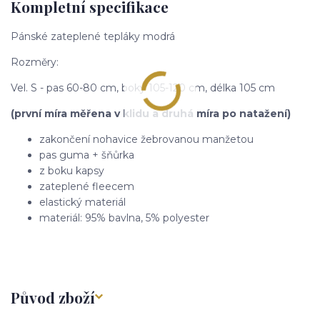
Kompletní specifikace
Pánské zateplené tepláky modrá
Rozměry:
Vel. S - pas 60-80 cm, boky 105-120 cm, délka 105 cm
(první míra měřena v klidu a druhá míra po natažení)
zakončení nohavice žebrovanou manžetou
pas guma + šňůrka
z boku kapsy
zateplené fleecem
elastický materiál
materiál: 95% bavlna, 5% polyester
Původ zboží