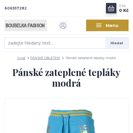
0
ks
606557282
0 Kč
Menu
Hledat
Úvod
PÁNSKÉ OBLEČENÍ
Pánské zateplené tepláky modrá
Pánské zateplené tepláky
modrá