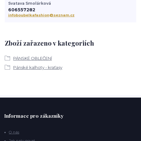
Svatava Smolárková
606557282
infoboubelkafashion@seznam.cz
Zboží zařazeno v kategoriích
PÁNSKÉ OBLEČENÍ
Pánské kalhoty - kraťasy
Informace pro zákazníky
O nás
Jak nakupovat