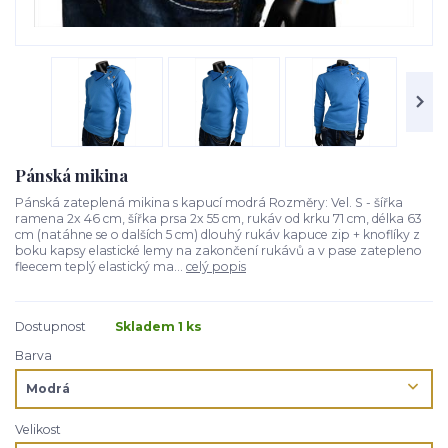
Pánská mikina
Pánská zateplená mikina s kapucí modrá Rozměry: Vel. S - šířka
ramena 2x 46 cm, šířka prsa 2x 55 cm, rukáv od krku 71 cm, délka 63
cm (natáhne se o dalších 5 cm) dlouhý rukáv kapuce zip + knoflíky z
boku kapsy elastické lemy na zakončení rukávů a v pase zatepleno
fleecem teplý elastický ma...
celý popis
Dostupnost
Skladem 1 ks
Barva
Velikost