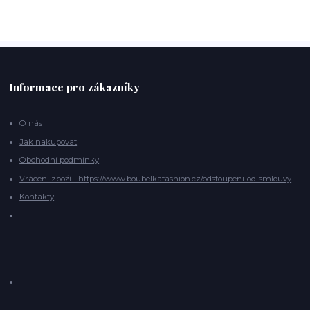
Informace pro zákazníky
O nás
Jak nakupovat
Obchodní podmínky
Vrácení zboží - https://www.boubelkafashion.cz/odstoupeni-od-smlouvy
Kontakty