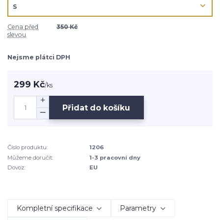
Cena před
350 Kč
slevou
Nejsme plátci DPH
299 Kč
/
ks
Přidat do košíku
Číslo produktu:
1206
Můžeme doručit:
1-3 pracovní dny
Dovoz:
EU
Kompletní specifikace
Parametry