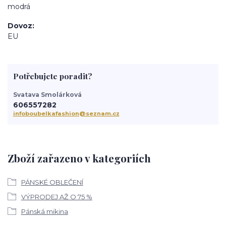
modrá
Dovoz
EU
Potřebujete poradit?
Svatava Smolárková
606557282
infoboubelkafashion@seznam.cz
Zboží zařazeno v kategoriích
PÁNSKÉ OBLEČENÍ
VÝPRODEJ AŽ O 75 %
Pánská mikina