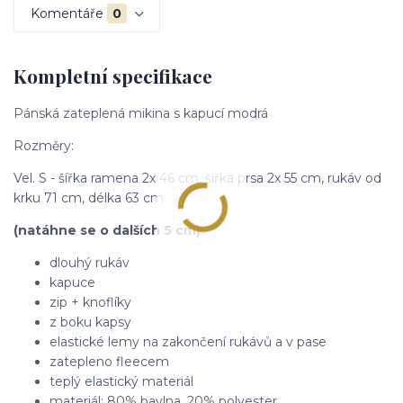
Komentáře
0
Kompletní specifikace
Pánská zateplená mikina s kapucí modrá
Rozměry:
Vel. S - šířka ramena 2x 46 cm, šířka prsa 2x 55 cm, rukáv od
krku 71 cm, délka 63 cm
(natáhne se o dalších 5 cm)
dlouhý rukáv
kapuce
zip + knoflíky
z boku kapsy
elastické lemy na zakončení rukávů a v pase
zatepleno fleecem
teplý elastický materiál
materiál: 80% bavlna, 20% polyester