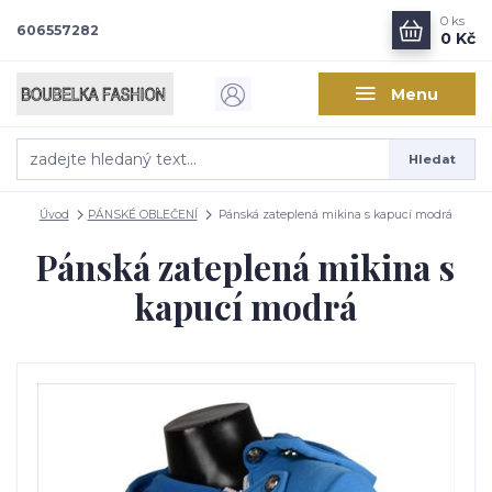
0
ks
606557282
0 Kč
Menu
Hledat
Úvod
PÁNSKÉ OBLEČENÍ
Pánská zateplená mikina s kapucí modrá
Pánská zateplená mikina s
kapucí modrá