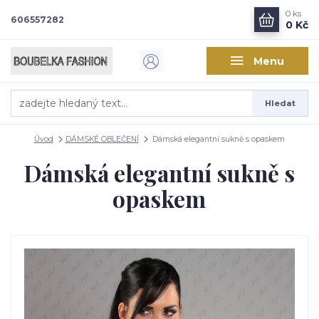
0
ks
606557282
0 Kč
Menu
Hledat
Úvod
DÁMSKÉ OBLEČENÍ
Dámská elegantní sukně s opaskem
Dámská elegantní sukně s
opaskem