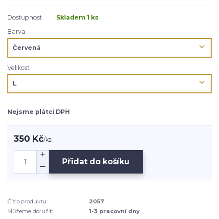
Dostupnost
Skladem 1 ks
Barva
Velikost
Nejsme plátci DPH
350 Kč
/
ks
Přidat do košíku
Číslo produktu:
2057
Můžeme doručit:
1-3 pracovní dny