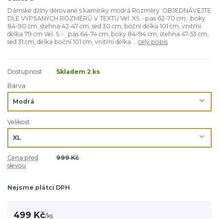
Dámské džíny děrované s kamínky modrá Rozměry: OBJEDNÁVEJTE
DLE VYPSANÝCH ROZMĚRŮ V TEXTU Vel. XS - pas 62-70 cm...boky
84-90 cm, stehna 42-47 cm, sed 30 cm, boční délka 101 cm, vnitřní
délka 79 cm Vel. S - pas 64-74 cm, boky 84-94 cm, stehna 47-53 cm,
sed 31 cm, délka boční 101 cm, vnitřní délka ...
celý popis
Dostupnost
Skladem 2 ks
Barva
Velikost
Cena před
999 Kč
slevou
Nejsme plátci DPH
499 Kč
/
ks