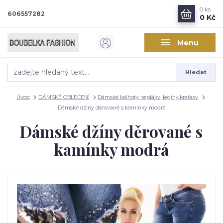
0
ks
606557282
0 Kč
Menu
Hledat
Úvod
DÁMSKÉ OBLEČENÍ
Dámské kalhoty, tepláky, legíny,kraťasy
Dámské džíny děrované s kamínky modrá
Dámské džíny děrované s
kamínky modrá