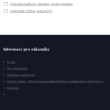
Dámské kalhoty, tepláky, legíny,kraťasy
DÁMSKÉ DŽÍNY, KALHOTY
Informace pro zákazníky
O nás
Jak nakupovat
Obchodní podmínky
Vrácení zboží - https://www.boubelkafashion.cz/odstoupeni-od-smlouvy
Kontakty