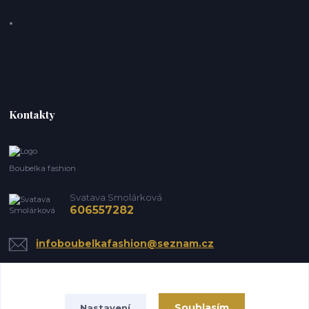
Kontakty
Boubelka fashion
Svatava Smolárková
606557282
infoboubelkafashion@seznam.cz
Souhlasím
Nastavení