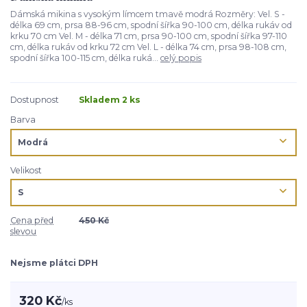
Dámská mikina s vysokým límcem tmavě modrá Rozměry: Vel. S -
délka 69 cm, prsa 88-96 cm, spodní šířka 90-100 cm, délka rukáv od
krku 70 cm Vel. M - délka 71 cm, prsa 90-100 cm, spodní šířka 97-110
cm, délka rukáv od krku 72 cm Vel. L - délka 74 cm, prsa 98-108 cm,
spodní šířka 100-115 cm, délka ruká...
celý popis
Dostupnost
Skladem 2 ks
Barva
Velikost
Cena před
450 Kč
slevou
Nejsme plátci DPH
320 Kč
/
ks