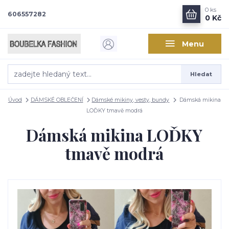
0
ks
606557282
0 Kč
Menu
Hledat
Úvod
DÁMSKÉ OBLEČENÍ
Dámské mikiny, vesty, bundy
Dámská mikina
LOĎKY tmavě modrá
Dámská mikina LOĎKY
tmavě modrá