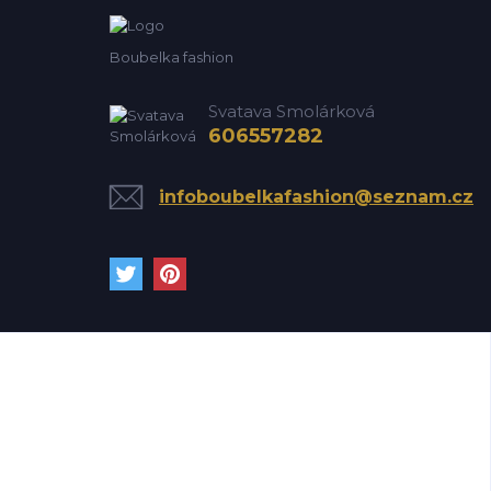
Boubelka fashion
Svatava Smolárková
606557282
infoboubelkafashion@seznam.cz