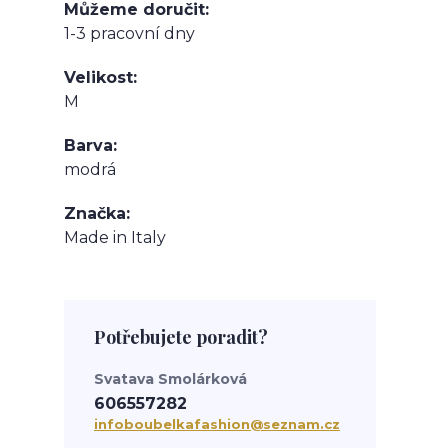
Můžeme doručit
1-3 pracovní dny
Velikost
M
Barva
modrá
Značka
Made in Italy
Potřebujete poradit?
Svatava Smolárková
606557282
infoboubelkafashion@seznam.cz