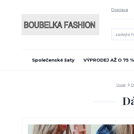
Doprava
Společenské šaty
VÝPRODEJ AŽ O 75 %
Úvod
D
Dá