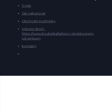
O nás
Jak nakupovat
Obchodní podmínky
Vrácení zboží -
https://www.boubelkafashion.cz/odstoupeni-
od-smlouvy
Kontakty