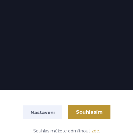
Souhlasím
Nastavení
Vytvořeno na
Eshop-rychle.cz
Souhlas můžete odmítnout
zde
.