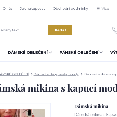
O nás
Jak nakupovat
Obchodní podmínky
Více
Hledat
DÁMSKÉ OBLEČENÍ
PÁNSKÉ OBLEČENÍ
VÝ
ÁMSKÉ OBLEČENÍ
Dámské mikiny, vesty, bundy
Dámská mikina s kap
mská mikina s kapucí mo
Dámská mikina
Dámská mikina s kapucí