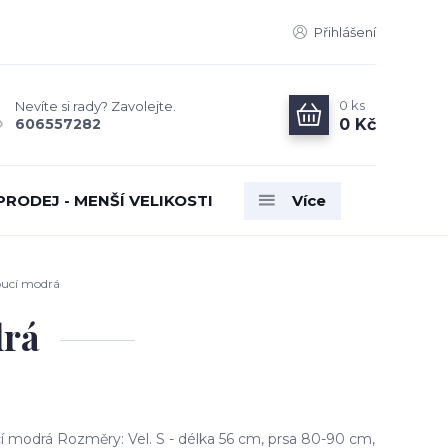
Přihlášení
0
ks
Nevíte si rady? Zavolejte.
0 Kč
606557282
PRODEJ - MENŠÍ VELIKOSTI
Více
ucí modrá
drá
 modrá Rozměry: Vel. S - délka 56 cm, prsa 80-90 cm,