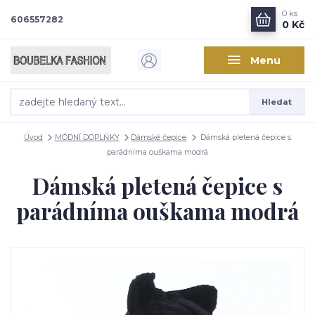
0
ks
606557282
0 Kč
Menu
Hledat
Úvod
MÓDNÍ DOPLŇKY
Dámské čepice
Dámská pletená čepice s
parádníma ouškama modrá
Dámská pletená čepice s
parádníma ouškama modrá