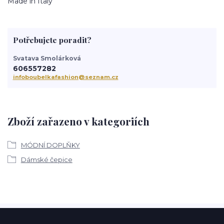
Made in Italy
Potřebujete poradit?
Svatava Smolárková
606557282
infoboubelkafashion@seznam.cz
Zboží zařazeno v kategoriích
MÓDNÍ DOPLŇKY
Dámské čepice