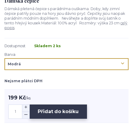
Dámská čepice
Dámská pletená čepice s parádníma ouškama. Doby, kdy zimní
čepice patřily pouze na hory jsou dávno pryč. Čepičky jsou naopak
parádním módním doplňkem. Neváhejte a doplňte svůj šatník o
tento hřejivý kousek Materiál: 100% acryl Rozměry: výška 23 cm
celý
popis
Dostupnost
Skladem 2 ks
Barva
Nejsme plátci DPH
199 Kč
/
ks
Přidat do košíku