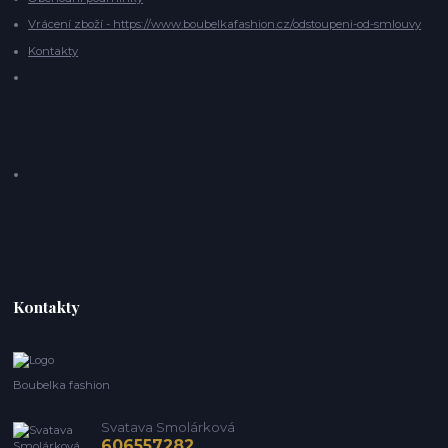
Vrácení zboží - https://www.boubelkafashion.cz/odstoupeni-od-smlouvy
Kontakty
Kontakty
Boubelka fashion
Svatava Smolárková
606557282