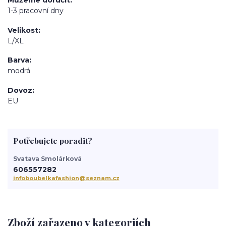
Můžeme doručit
1-3 pracovní dny
Velikost
L/XL
Barva
modrá
Dovoz
EU
Potřebujete poradit?
Svatava Smolárková
606557282
infoboubelkafashion@seznam.cz
Zboží zařazeno v kategoriích