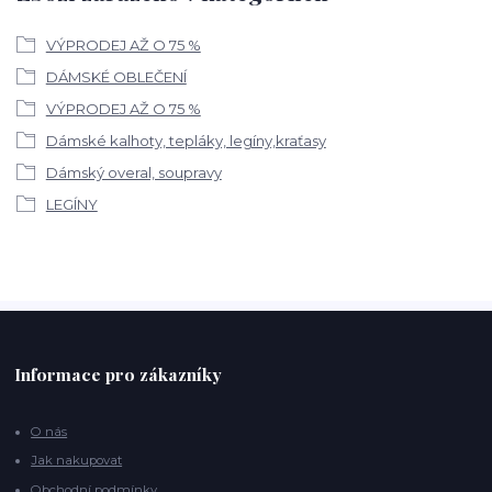
VÝPRODEJ AŽ O 75 %
DÁMSKÉ OBLEČENÍ
VÝPRODEJ AŽ O 75 %
Dámské kalhoty, tepláky, legíny,kraťasy
Dámský overal, soupravy
LEGÍNY
Informace pro zákazníky
O nás
Jak nakupovat
Obchodní podmínky