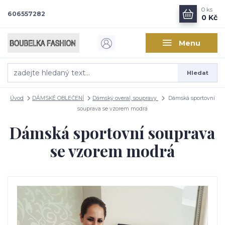
0
ks
606557282
0 Kč
Menu
Hledat
Úvod
DÁMSKÉ OBLEČENÍ
Dámský overal, soupravy
Dámská sportovní
souprava se vzorem modrá
Dámská sportovní souprava
se vzorem modrá