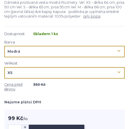
Dámská prošívaná vesta modrá Rozměry: Vel. XS - délka 64 cm, prsa
90 cm Vel. S - délka 65 cm, prsa 95 cm Vel. M - délka 66 cm, prsa 100
cm (pevná látka) dvě kapsy kapuce podšívka je vyplněna středně
teplým vatováním materiál: 100% polyester
celý popis
Dostupnost
Skladem 1 ks
Barva
Velikost
Cena před
350 Kč
slevou
Nejsme plátci DPH
99 Kč
/
ks