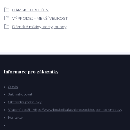
DÁMSKÉ OBLEČENÍ
VÝPRODEJ - MENŠÍ VELIKOSTI
Dámské mikiny, vesty, bundy
Informace pro zákazníky
O nás
Jak nakupovat
Obchodní podmínky
Vrácení zboží - https://www.boubelkafashion.cz/odstoupeni-od-smlouvy
Kontakty