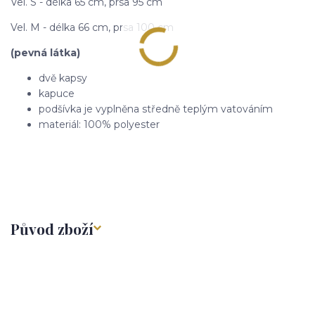
Vel. S - délka 65 cm, prsa 95 cm
Vel. M - délka 66 cm, prsa 100 cm
(pevná látka)
dvě kapsy
kapuce
podšívka je vyplněna středně teplým vatováním
materiál: 100% polyester
Původ zboží