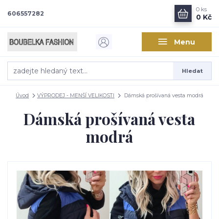
0
ks
606557282
0 Kč
Menu
Hledat
Úvod
VÝPRODEJ - MENŠÍ VELIKOSTI
Dámská prošívaná vesta modrá
Dámská prošívaná vesta
modrá