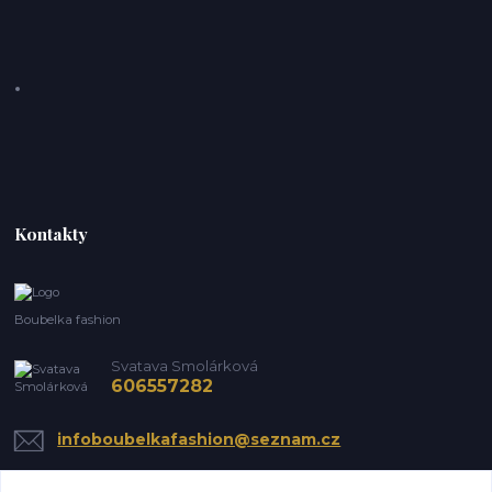
Kontakty
Boubelka fashion
Svatava Smolárková
606557282
infoboubelkafashion@seznam.cz