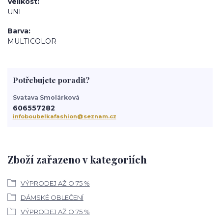
Velikost
UNI
Barva
MULTICOLOR
Potřebujete poradit?
Svatava Smolárková
606557282
infoboubelkafashion@seznam.cz
Zboží zařazeno v kategoriích
VÝPRODEJ AŽ O 75 %
DÁMSKÉ OBLEČENÍ
VÝPRODEJ AŽ O 75 %