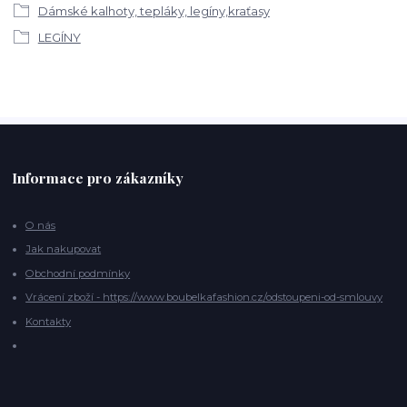
Dámské kalhoty, tepláky, legíny,kraťasy
LEGÍNY
Informace pro zákazníky
O nás
Jak nakupovat
Obchodní podmínky
Vrácení zboží - https://www.boubelkafashion.cz/odstoupeni-od-smlouvy
Kontakty