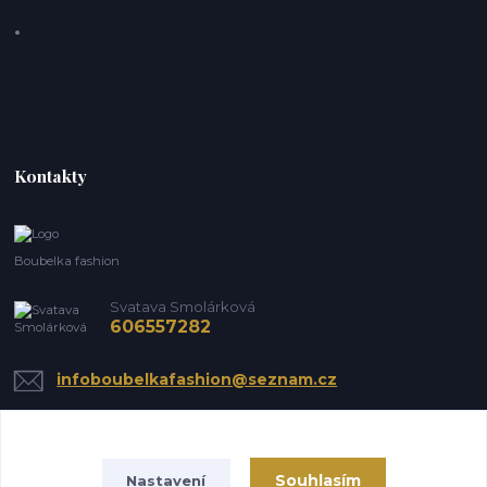
Kontakty
Boubelka fashion
Svatava Smolárková
606557282
infoboubelkafashion@seznam.cz
Souhlasím
Nastavení