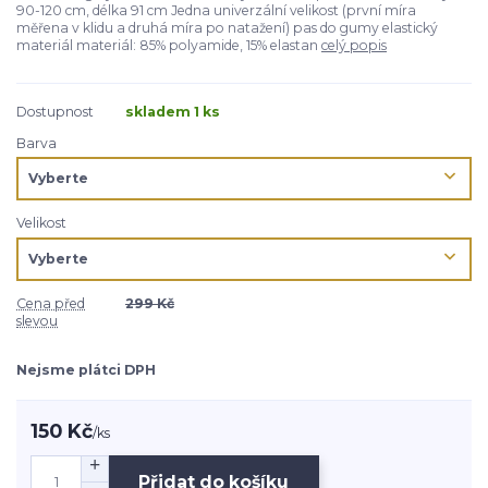
90-120 cm, délka 91 cm Jedna univerzální velikost (první míra
měřena v klidu a druhá míra po natažení) pas do gumy elastický
materiál materiál: 85% polyamide, 15% elastan
celý popis
Dostupnost
skladem 1 ks
Barva
Velikost
Cena před
299 Kč
slevou
Nejsme plátci DPH
150 Kč
/
ks
Přidat do košíku