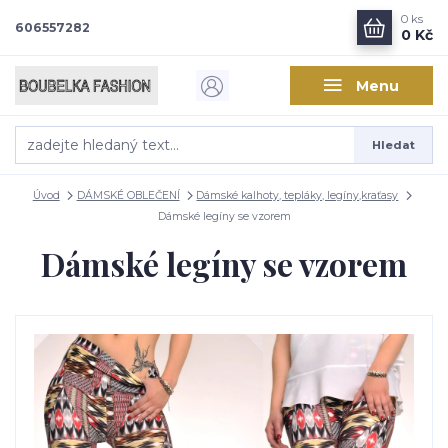
0
ks
606557282
0 Kč
Menu
Hledat
Úvod
DÁMSKÉ OBLEČENÍ
Dámské kalhoty, tepláky, legíny,kraťasy
Dámské legíny se vzorem
Dámské legíny se vzorem