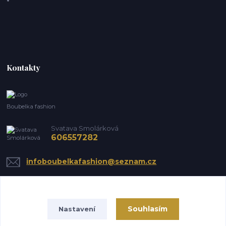
Kontakty
Boubelka fashion
Svatava Smolárková
606557282
infoboubelkafashion@seznam.cz
Souhlasím
Nastavení