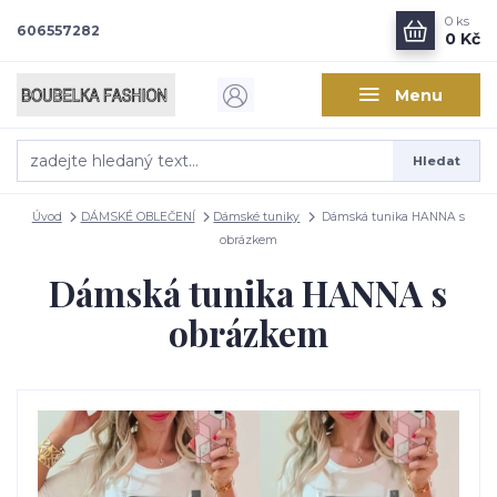
0
ks
606557282
0 Kč
Menu
Hledat
Úvod
DÁMSKÉ OBLEČENÍ
Dámské tuniky
Dámská tunika HANNA s
obrázkem
Dámská tunika HANNA s
obrázkem