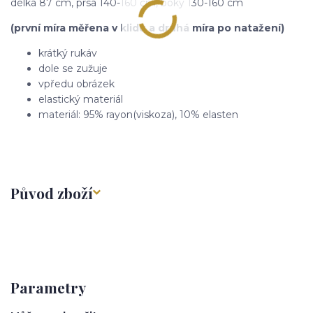
délka 87 cm, prsa 140-160 cm, boky 130-160 cm
(první míra měřena v klidu a druhá míra po natažení)
krátký rukáv
dole se zužuje
vpředu obrázek
elastický materiál
materiál: 95% rayon(viskoza), 10% elasten
Původ zboží
Parametry