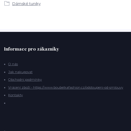
Dámské tuniky
Informace pro zákazníky
O nás
Jak nakupovat
Obchodní podmínky
Vrácení zboží - https://www.boubelkafashion.cz/odstoupeni-od-smlouvy
Kontakty