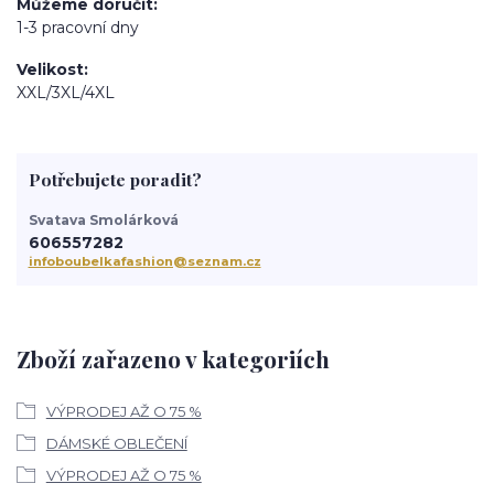
Můžeme doručit
1-3 pracovní dny
Velikost
XXL/3XL/4XL
Potřebujete poradit?
Svatava Smolárková
606557282
infoboubelkafashion@seznam.cz
Zboží zařazeno v kategoriích
VÝPRODEJ AŽ O 75 %
DÁMSKÉ OBLEČENÍ
VÝPRODEJ AŽ O 75 %