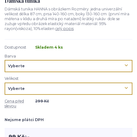
Dámská tunika
Dámská tunika HANNA s obrázkem Rozměry: jedna univerzální
velikost délka 87 cm, prsa 140-160 cm, boky 130-160 cm (první míra
měřena v klidu a druhá míra po natažení) krátký rukáv dole se
zužuje vpředu obrázek elastický materiál materiál: 95%
rayon(viskoza), 10% elasten
celý popis
Dostupnost
Skladem 4 ks
Barva
Velikost
Cena před
299 Kč
slevou
Nejsme plátci DPH
99 Kč