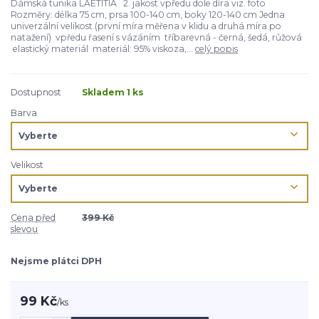
Dámská tunika LAETITIA 2. jakost vpředu dole díra viz. foto
Rozměry: délka 75 cm, prsa 100-140 cm, boky 120-140 cm Jedna
univerzální velikost (první míra měřena v klidu a druhá míra po
natažení) vpředu řasení s vázáním tříbarevná - černá, šedá, růžová
elastický materiál materiál: 95% viskoza,...
celý popis
Dostupnost
Skladem 1 ks
Barva
Velikost
Cena před
399 Kč
slevou
Nejsme plátci DPH
99 Kč
/
ks