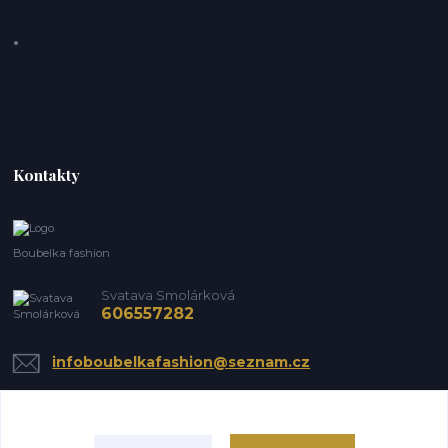
Kontakty
Boubelka fashion
Svatava Smolárková
606557282
infoboubelkafashion@seznam.cz