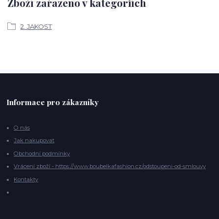
Zboží zařazeno v kategoriích
2. JAKOST
Informace pro zákazníky
O nás
Jak nakupovat
Obchodní podmínky
Vrácení zboží - https://www.boubelkafashion.cz/odstoupeni-od-smlouvy
Kontakty