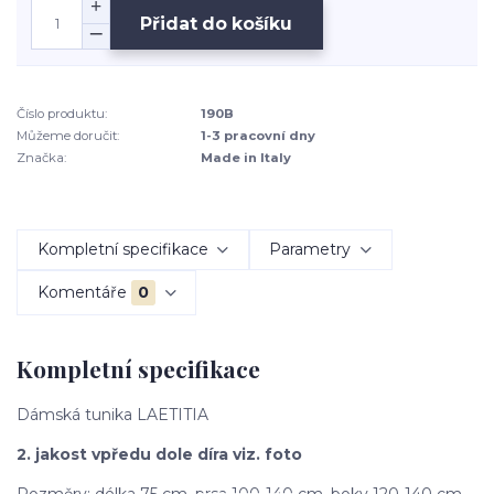
Přidat do košíku
Číslo produktu:
190B
Můžeme doručit:
1-3 pracovní dny
Značka:
Made in Italy
Kompletní specifikace
Parametry
Komentáře
0
Kompletní specifikace
Dámská tunika LAETITIA
2. jakost vpředu dole díra viz. foto
Rozměry: délka 75 cm, prsa 100-140 cm, boky 120-140 cm