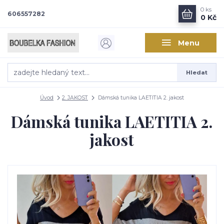
0
ks
606557282
0 Kč
Menu
Hledat
Úvod
2. JAKOST
Dámská tunika LAETITIA 2. jakost
Dámská tunika LAETITIA 2.
jakost