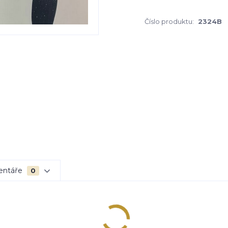
Číslo produktu:
2324B
entáře
0