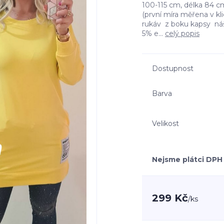
100-115 cm, délka 84 cm
(první míra měřena v kl
rukáv z boku kapsy náš
5% e...
celý popis
Dostupnost
Barva
Velikost
Nejsme plátci DPH
299 Kč
/
ks