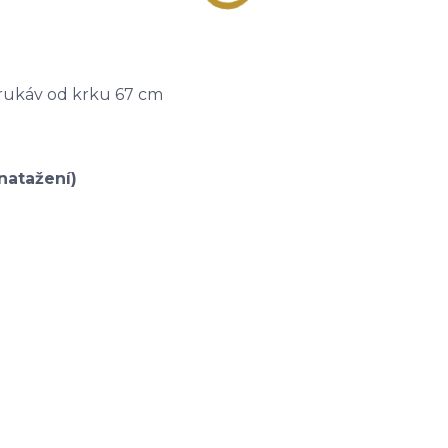
 rukáv od krku 67 cm
natažení)