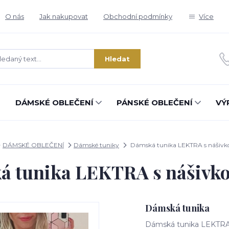
O nás
Jak nakupovat
Obchodní podmínky
Více
Hledat
DÁMSKÉ OBLEČENÍ
PÁNSKÉ OBLEČENÍ
VÝ
DÁMSKÉ OBLEČENÍ
Dámské tuniky
Dámská tunika LEKTRA s nášivko
 tunika LEKTRA s nášivko
Dámská tunika
Dámská tunika LEKTRA 