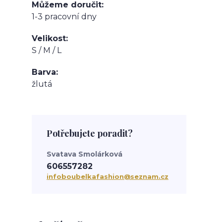
Můžeme doručit
1-3 pracovní dny
Velikost
S / M / L
Barva
žlutá
Potřebujete poradit?
Svatava Smolárková
606557282
infoboubelkafashion@seznam.cz