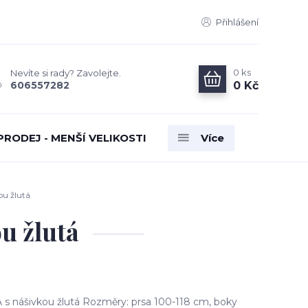
Přihlášení
0
ks
Nevíte si rady? Zavolejte.
0 Kč
606557282
PRODEJ - MENŠÍ VELIKOSTI
Více
u žlutá
u žlutá
s nášivkou žlutá Rozměry: prsa 100-118 cm, boky