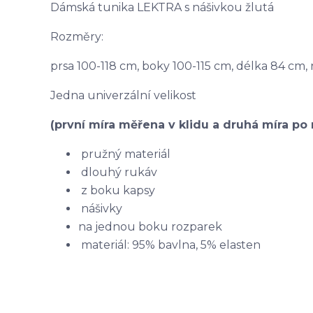
Dámská tunika LEKTRA s nášivkou žlutá
Rozměry:
prsa 100-118 cm, boky 100-115 cm, délka 84 cm,
Jedna univerzální velikost
(první míra měřena v klidu a druhá míra po 
pružný materiál
dlouhý rukáv
z boku kapsy
nášivky
na jednou boku rozparek
materiál: 95% bavlna, 5% elasten