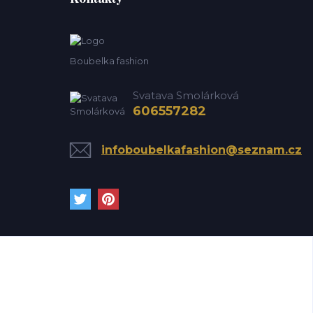
Boubelka fashion
Svatava Smolárková
606557282
infoboubelkafashion@seznam.cz