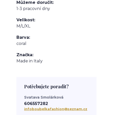
Můžeme doručit
1-3 pracovní dny
Velikost
M/L/XL
Barva
coral
Značka
Made in Italy
Potřebujete poradit?
Svatava Smolárková
606557282
infoboubelkafashion@seznam.cz