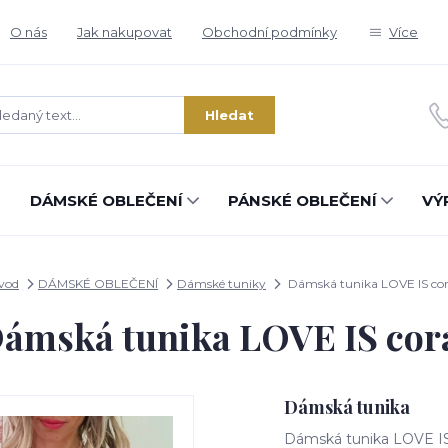
O nás
Jak nakupovat
Obchodní podmínky
Více
Hledat
DÁMSKÉ OBLEČENÍ
PÁNSKÉ OBLEČENÍ
VÝ
vod
DÁMSKÉ OBLEČENÍ
Dámské tuniky
Dámská tunika LOVE IS cor
ámská tunika LOVE IS cor
Dámská tunika
Dámská tunika LOVE IS..