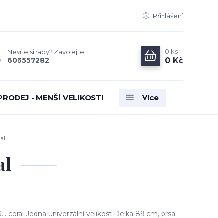
Přihlášení
0
ks
Nevíte si rady? Zavolejte.
0 Kč
606557282
PRODEJ - MENŠÍ VELIKOSTI
Více
al
al
. coral Jedna univerzální velikost Délka 89 cm, prsa