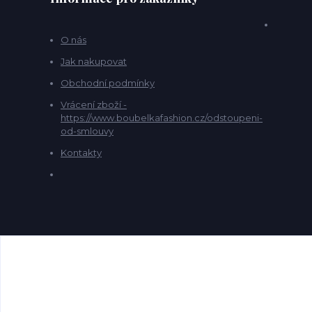
O nás
Jak nakupovat
Obchodní podmínky
Vrácení zboží -
https://www.boubelkafashion.cz/odstoupeni-
od-smlouvy
Kontakty