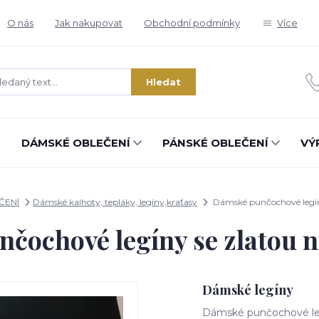
O nás
Jak nakupovat
Obchodní podmínky
Více
Hledat
DÁMSKÉ OBLEČENÍ
PÁNSKÉ OBLEČENÍ
VÝ
ČENÍ
Dámské kalhoty, tepláky, legíny,kraťasy
Dámské punčochové legíny
čochové legíny se zlatou n
Dámské legíny
Dámské punčochové leg