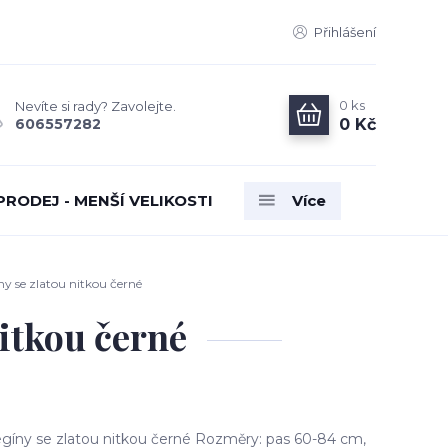
Přihlášení
0
ks
Nevíte si rady? Zavolejte.
0 Kč
606557282
PRODEJ - MENŠÍ VELIKOSTI
Více
 se zlatou nitkou černé
itkou černé
íny se zlatou nitkou černé Rozměry: pas 60-84 cm,