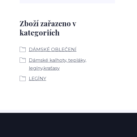
Zboží zařazeno v
kategoriích
DÁMSKÉ OBLEČENÍ
Dámské kalhoty, tepláky,
legíny,kraťasy
LEGÍNY