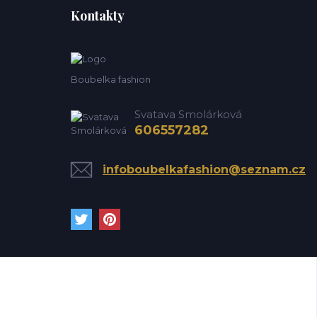
Kontakty
Boubelka fashion
Svatava Smolárková
606557282
infoboubelkafashion@seznam.cz