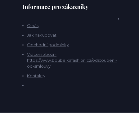
Informace pro zákazníky
O nás
Jak nakupovat
Obchodní podmínky
Vrácení zboží -
https://www.boubelkafashion.cz/odstoupeni-
od-smlouvy
Kontakty