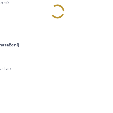
černé
natažení)
lastan