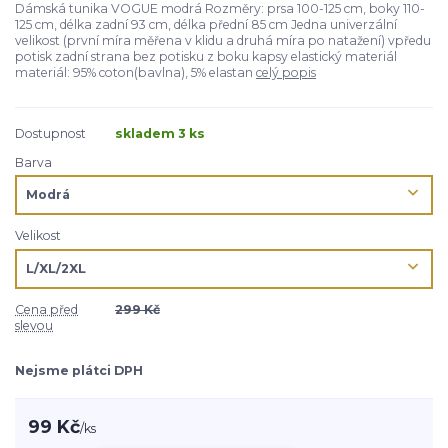
Dámská tunika VOGUE modrá Rozměry: prsa 100-125 cm, boky 110-
125 cm, délka zadní 93 cm, délka přední 85 cm Jedna univerzální
velikost (první míra měřena v klidu a druhá míra po natažení) vpředu
potisk zadní strana bez potisku z boku kapsy elastický materiál
materiál: 95% coton(bavlna), 5% elastan
celý popis
Dostupnost
skladem 3 ks
Barva
Velikost
Cena před
299 Kč
slevou
Nejsme plátci DPH
99 Kč
/
ks