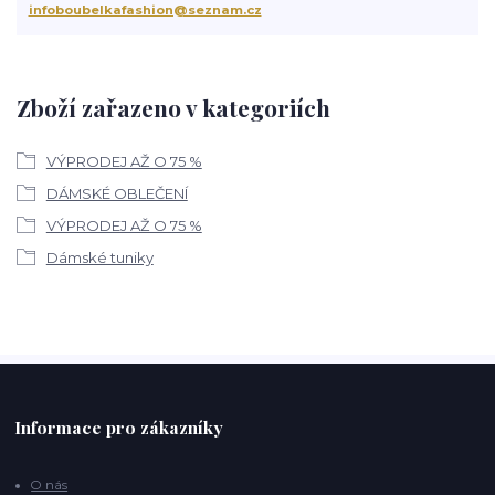
infoboubelkafashion@seznam.cz
Zboží zařazeno v kategoriích
VÝPRODEJ AŽ O 75 %
DÁMSKÉ OBLEČENÍ
VÝPRODEJ AŽ O 75 %
Dámské tuniky
Informace pro zákazníky
O nás