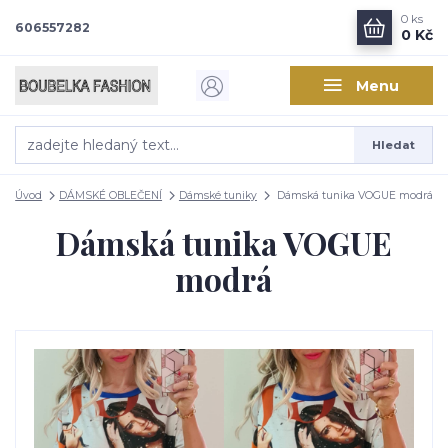
0
ks
606557282
0 Kč
Menu
Hledat
Úvod
DÁMSKÉ OBLEČENÍ
Dámské tuniky
Dámská tunika VOGUE modrá
Dámská tunika VOGUE
modrá