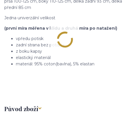
prsa 100-125 cm, boky 110-125 cm, délka zadní 93 cm, délka
přední 85 cm
Jedna univerzální velikost
(první míra měřena v klidu a druhá míra po natažení)
vpředu potisk
zadní strana bez potisku
z boku kapsy
elastický materiál
materiál: 95% coton(bavlna), 5% elastan
Původ zboží