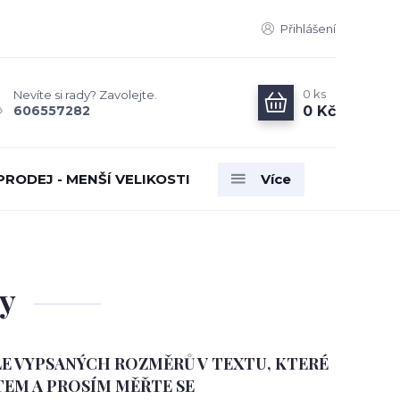
Přihlášení
0
ks
Nevíte si rady? Zavolejte.
0 Kč
606557282
PRODEJ - MENŠÍ VELIKOSTI
Více
ty
E VYPSANÝCH ROZMĚRŮ V TEXTU, KTERÉ
EM A PROSÍM MĚŘTE SE