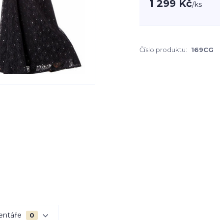
1 299 Kč
/
ks
Číslo produktu:
169CG
entáře
0