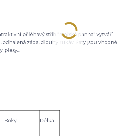
ktivní přiléhavý střih "mořská panna" vytváří
u, odhalená záda, dlouhý rukáv. Šaty jsou vhodné
 plesy....
Boky
Délka