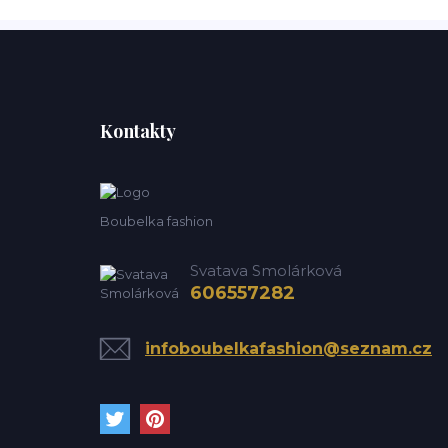
Kontakty
Boubelka fashion
Svatava Smolárková
606557282
infoboubelkafashion@seznam.cz