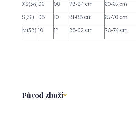
XS(34)
06
08
78-84 cm
60-65 cm
S(36)
08
10
81-88 cm
65-70 cm
M(38)
10
12
88-92 cm
70-74 cm
Původ zboží