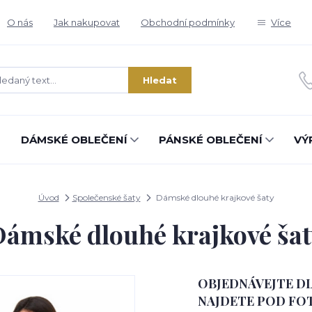
O nás
Jak nakupovat
Obchodní podmínky
Více
Hledat
DÁMSKÉ OBLEČENÍ
PÁNSKÉ OBLEČENÍ
VÝ
Úvod
Společenské šaty
Dámské dlouhé krajkové šaty
ámské dlouhé krajkové ša
OBJEDNÁVEJTE DL
NAJDETE POD FOT