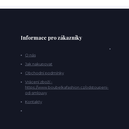
Informace pro zákazníky
O nás
Jak nakupovat
Obchodní podmínky
Vrácení zboží -
https://www.boubelkafashion.cz/odstoupeni-
od-smlouvy
Kontakty