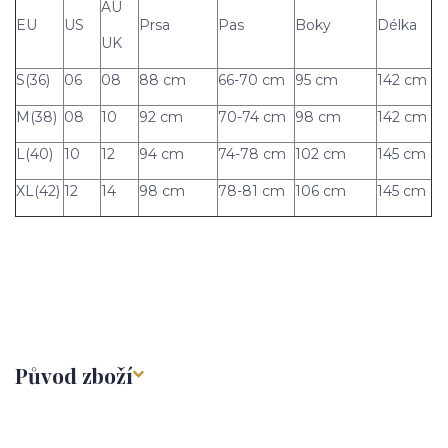
AU
EU
US
Prsa
Pas
Boky
Délka
UK
S(36)
06
08
88 cm
66-70 cm
95 cm
142 cm
M(38)
08
10
92 cm
70-74 cm
98 cm
142 cm
L(40)
10
12
94 cm
74-78 cm
102 cm
145 cm
XL(42)
12
14
98 cm
78-81 cm
106 cm
145 cm
Původ zboží