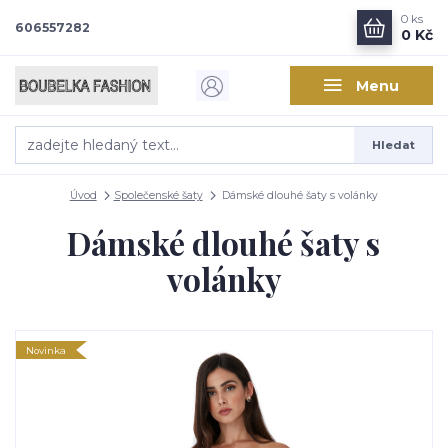
0
ks
606557282
0 Kč
Menu
Hledat
Úvod
Společenské šaty
Dámské dlouhé šaty s volánky
Dámské dlouhé šaty s
volánky
Novinka