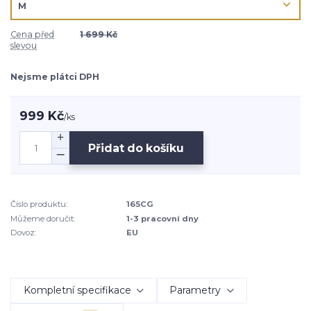
Cena před
1 699 Kč
slevou
Nejsme plátci DPH
999 Kč
/
ks
Přidat do košíku
Číslo produktu:
165CG
Můžeme doručit:
1-3 pracovní dny
Dovoz:
EU
Kompletní specifikace
Parametry