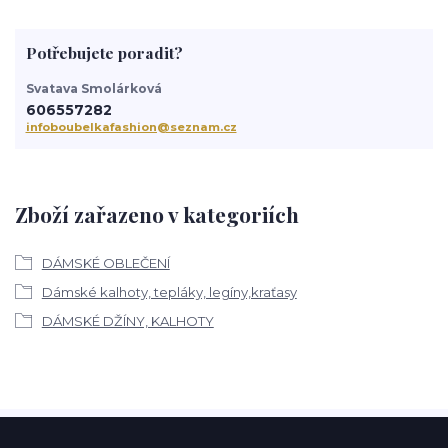
Potřebujete poradit?
Svatava Smolárková
606557282
infoboubelkafashion@seznam.cz
Zboží zařazeno v kategoriích
DÁMSKÉ OBLEČENÍ
Dámské kalhoty, tepláky, legíny,kraťasy
DÁMSKÉ DŽÍNY, KALHOTY