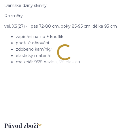
Dámské džíny skinny
Rozměry:
vel. XS(27) - pas 72-80 cm, boky 85-95 cm, délka 93 cm
zapínání na zip + knoflík
podšité děrování
zdobeno kamínky
elastický materiál
materiál: 95% bavlna, 5% elastan
Původ zboží