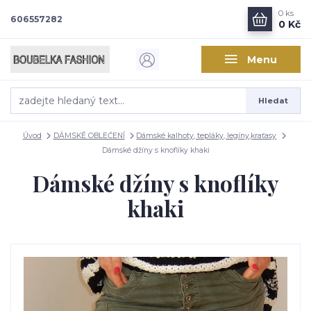
0
ks
606557282
0 Kč
Menu
Hledat
Úvod
DÁMSKÉ OBLEČENÍ
Dámské kalhoty, tepláky, legíny,kraťasy
Dámské džíny s knoflíky khaki
Dámské džíny s knoflíky
khaki