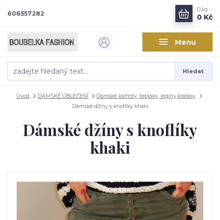
0
ks
606557282
0 Kč
Menu
Hledat
Úvod
DÁMSKÉ OBLEČENÍ
Dámské kalhoty, tepláky, legíny,kraťasy
Dámské džíny s knoflíky khaki
Dámské džíny s knoflíky
khaki