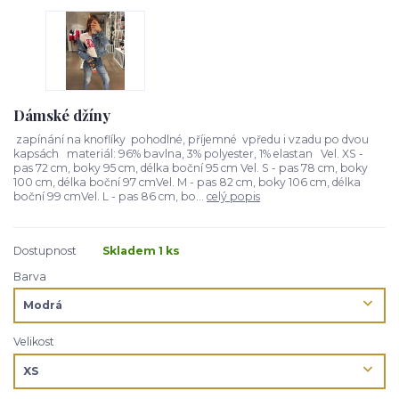
Dámské džíny
zapínání na knoflíky pohodlné, příjemné vpředu i vzadu po dvou
kapsách materiál: 96% bavlna, 3% polyester, 1% elastan Vel. XS -
pas 72 cm, boky 95 cm, délka boční 95 cm Vel. S - pas 78 cm, boky
100 cm, délka boční 97 cmVel. M - pas 82 cm, boky 106 cm, délka
boční 99 cmVel. L - pas 86 cm, bo...
celý popis
Dostupnost
Skladem 1 ks
Barva
Velikost