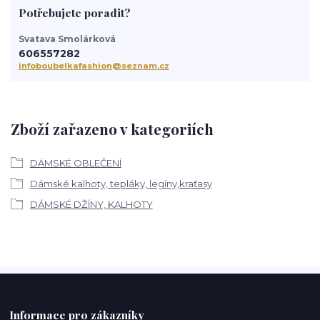
Potřebujete poradit?
Svatava Smolárková
606557282
infoboubelkafashion@seznam.cz
Zboží zařazeno v kategoriích
DÁMSKÉ OBLEČENÍ
Dámské kalhoty, tepláky, legíny,kraťasy
DÁMSKÉ DŽÍNY, KALHOTY
Informace pro zákazníky