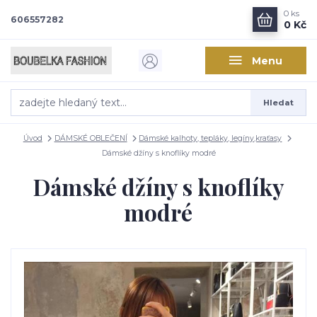
0
ks
606557282
0 Kč
Menu
Hledat
Úvod
DÁMSKÉ OBLEČENÍ
Dámské kalhoty, tepláky, legíny,kraťasy
Dámské džíny s knoflíky modré
Dámské džíny s knoflíky
modré