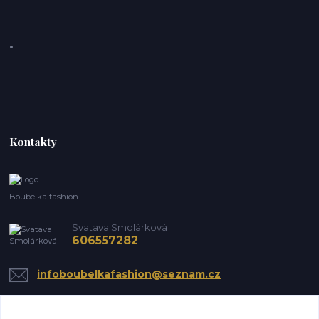
Kontakty
Boubelka fashion
Svatava Smolárková
606557282
infoboubelkafashion@seznam.cz