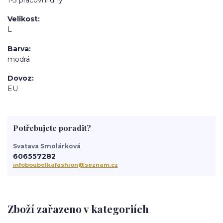
Velikost
L
Barva
modrá
Dovoz
EU
Potřebujete poradit?
Svatava Smolárková
606557282
infoboubelkafashion@seznam.cz
Zboží zařazeno v kategoriích