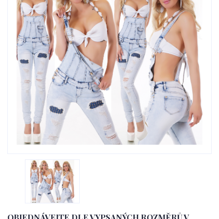
OBJEDNÁVEJTE DLE VYPSANÝCH ROZMĚRŮ V