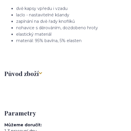
dvě kapsy vpředu i vzadu
laclo - nastavitelné kšandy
zapínání na dvě řady knoflíků
nohavice s děrováním, dozdobeno hroty
elastický materiál
materiál: 95% bavlna, 5% elasten
Původ zboží
Parametry
Můžeme doručit
1-3 pracovní dny