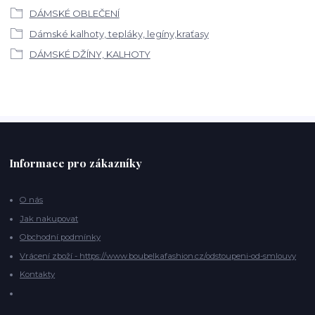
DÁMSKÉ OBLEČENÍ
Dámské kalhoty, tepláky, legíny,kraťasy
DÁMSKÉ DŽÍNY, KALHOTY
Informace pro zákazníky
O nás
Jak nakupovat
Obchodní podmínky
Vrácení zboží - https://www.boubelkafashion.cz/odstoupeni-od-smlouvy
Kontakty