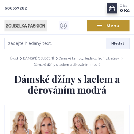
0
ks
606557282
0 Kč
Menu
Hledat
Úvod
DÁMSKÉ OBLEČENÍ
Dámské kalhoty, tepláky, legíny,kraťasy
Dámské džíny s laclem a děrováním modrá
Dámské džíny s laclem a
děrováním modrá