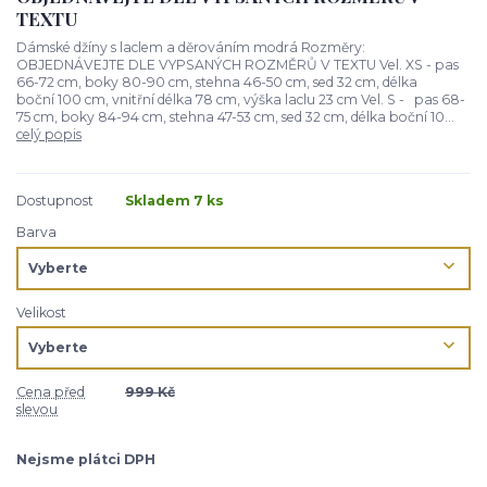
TEXTU
Dámské džíny s laclem a děrováním modrá Rozměry:
OBJEDNÁVEJTE DLE VYPSANÝCH ROZMĚRŮ V TEXTU Vel. XS - pas
66-72 cm, boky 80-90 cm, stehna 46-50 cm, sed 32 cm, délka
boční 100 cm, vnitřní délka 78 cm, výška laclu 23 cm Vel. S - pas 68-
75 cm, boky 84-94 cm, stehna 47-53 cm, sed 32 cm, délka boční 10...
celý popis
Dostupnost
Skladem 7 ks
Barva
Velikost
Cena před
999 Kč
slevou
Nejsme plátci DPH