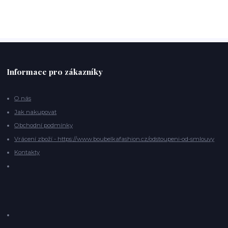
Informace pro zákazníky
O nás
Jak nakupovat
Obchodní podmínky
Vrácení zboží - https://www.boubelkafashion.cz/odstoupeni-od-smlouvy
Kontakty