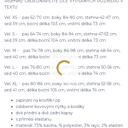
Rozměry: OBJEDNÁVEJTE DLE VYPSANÝCH ROZMĚRŮ V
TEXTU
Vel. XS - pas 62-70 cm...boky 84-90 cm, stehna 42-47 cm,
sed 39 cm, boční délka 103 cm, vnitřní délka 73 cm
Vel. S - pas 64-74 cm, boky 84-94 cm, stehna 47-53 cm,
sed 39 cm, délka boční 104 cm, vnitřní délka 73 cm
Vel. M - pas 74-78 cm, boky 86-98 cm, stehna 48-54 cm,
sed 40 cm, délka boční 104 cm, vnitřní délka 73 cm
Vel. L - pas 76-80 cm, boky 88-102 cm, stehna 50-56 cm,
sed 40 cm, délka boční 105 cm, vnitřní délka 74 cm
Vel. XL - pas 80-86 cm, boky 90-105 cm, stehna 52-58 cm,
sed 41 cm, délka boční 105 cm, vnitřní délka 74 cm
zapínání na knoflík+zip
zdobené kovovými nýtky a korálky
dvě přední a dvě zadní kapsy
s příměsí elastanu
materiál: 73% bavlna, % polyester, 3% rayo, 2% elasten