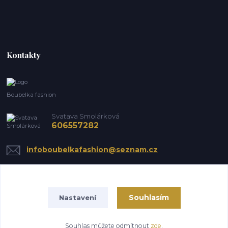
Kontakty
Boubelka fashion
Svatava Smolárková
606557282
infoboubelkafashion@seznam.cz
Souhlasím
Nastavení
Souhlas můžete odmítnout
zde
.