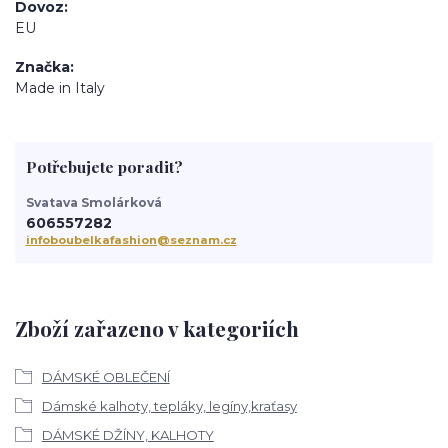
Dovoz
EU
Značka
Made in Italy
Potřebujete poradit?
Svatava Smolárková
606557282
infoboubelkafashion@seznam.cz
Zboží zařazeno v kategoriích
DÁMSKÉ OBLEČENÍ
Dámské kalhoty, tepláky, legíny,kraťasy
DÁMSKÉ DŽÍNY, KALHOTY