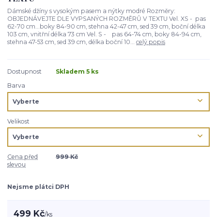
Dámské džíny s vysokým pasem a nýtky modré Rozměry:
OBJEDNÁVEJTE DLE VYPSANÝCH ROZMĚRŮ V TEXTU Vel. XS - pas
62-70 cm...boky 84-90 cm, stehna 42-47 cm, sed 39 cm, boční délka
103 cm, vnitřní délka 73 cm Vel. S - pas 64-74 cm, boky 84-94 cm,
stehna 47-53 cm, sed 39 cm, délka boční 10...
celý popis
Dostupnost
Skladem 5 ks
Barva
Velikost
Cena před
999 Kč
slevou
Nejsme plátci DPH
499 Kč
/
ks