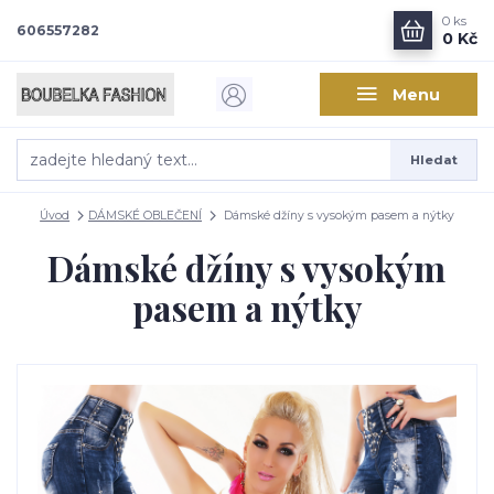
0
ks
606557282
0 Kč
Menu
Hledat
Úvod
DÁMSKÉ OBLEČENÍ
Dámské džíny s vysokým pasem a nýtky
Dámské džíny s vysokým
pasem a nýtky