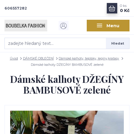
0
ks
606557282
0 Kč
Menu
Hledat
Úvod
DÁMSKÉ OBLEČENÍ
Dámské kalhoty, tepláky, legíny,kraťasy
Dámské kalhoty DŽEGÍNY BAMBUSOVÉ zelené
Dámské kalhoty DŽEGÍNY
BAMBUSOVÉ zelené