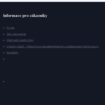
Informace pro zákazníky
O nás
Jak nakupovat
Obchodní podmínky
Vrácení zboží - https://www.boubelkafashion.cz/odstoupeni-od-smlouvy
Kontakty