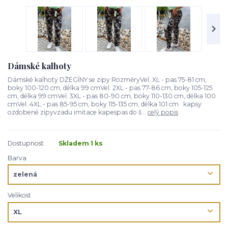
Dámské kalhoty
Dámské kalhoty DŽEGÍNY se zipy RozměryVel. XL - pas 75-81 cm,
boky 100-120 cm, délka 99 cmVel. 2XL - pas 77-86 cm, boky 105-125
cm, délka 99 cmVel. 3XL - pas 80-90 cm, boky 110-130 cm, délka 100
cmVel. 4XL - pas 85-95 cm, boky 115-135 cm, délka 101 cm kapsy
ozdobené zipyvzadu imitace kapespas do š...
celý popis
Dostupnost
Skladem 1 ks
Barva
Velikost