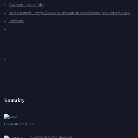
Obchodní podmínky
Vrácení zboží - https://www.boubelkafashion.cz/odstoupeni-od-smlouvy
Kontakty
Kontakty
Boubelka fashion
Svatava Smolárková