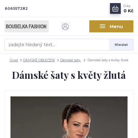
0
ks
606557282
0 Kč
Menu
Hledat
Úvod
DÁMSKÉ OBLEČENÍ
Dámské šaty
Dámské šaty s květy žlutá
Dámské šaty s květy žlutá