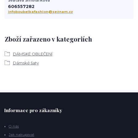
Svatava Smolárková
606557282
infoboubelkafashion@seznam.cz
Zboží zařazeno v kategoriích
DÁMSKÉ OBLEČENÍ
Dámské šaty
Informace pro zákazníky
O nás
Jak nakupovat