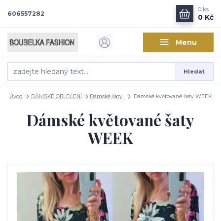
0
ks
606557282
0 Kč
Menu
Hledat
Úvod
DÁMSKÉ OBLEČENÍ
Dámské šaty
Dámské květované šaty WEEK
Dámské květované šaty
WEEK