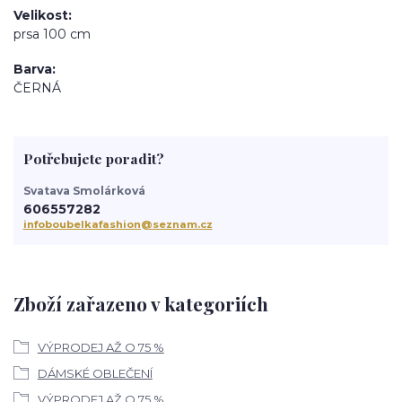
Velikost
prsa 100 cm
Barva
ČERNÁ
Potřebujete poradit?
Svatava Smolárková
606557282
infoboubelkafashion@seznam.cz
Zboží zařazeno v kategoriích
VÝPRODEJ AŽ O 75 %
DÁMSKÉ OBLEČENÍ
VÝPRODEJ AŽ O 75 %