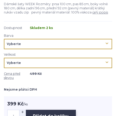
Dámské šaty WEEK Rozměry: prsa 100 cm, pas 85 cm, boky volně
180 cm, délka zadní 96 cm, přední 92 cm (pevný materiál) krátký
rukáv vzadu zip pevný materiál materiál: 100% viskoza
celý popis
Dostupnost
Skladem 2 ks
Barva
Velikost
Cena před
499 Kč
slevou
Nejsme plátci DPH
399 Kč
/
ks