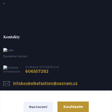
Kontakty
Boubelka fashion
Svatava Smolárková
606557282
infoboubelkafashion@seznam.cz
Souhlasím
Nastavení