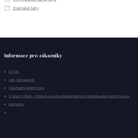
Dámské šaty
Informace pro zákazníky
O nás
Jak nakupovat
Obchodní podmínky
Vrácení zboží - https://www.boubelkafashion.cz/odstoupeni-od-smlouvy
Kontakty