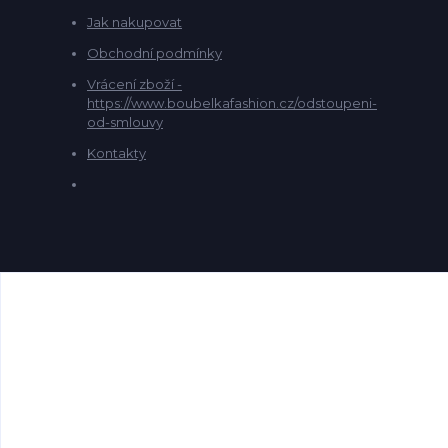
Jak nakupovat
Obchodní podmínky
Vrácení zboží -
https://www.boubelkafashion.cz/odstoupeni-
od-smlouvy
Kontakty