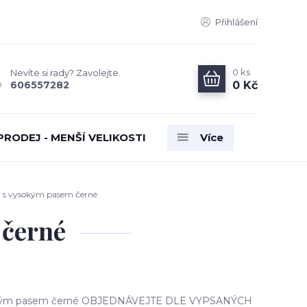
Přihlášení
0
ks
Nevíte si rady? Zavolejte.
0 Kč
606557282
PRODEJ - MENŠÍ VELIKOSTI
Více
 s vysokým pasem černé
 černé
okým pasem černé OBJEDNÁVEJTE DLE VYPSANÝCH