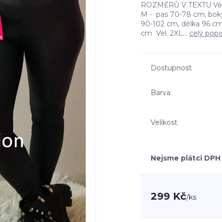
ROZMĚRŮ V TEXTU Vel. 
M - pas 70-78 cm, bok
90-102 cm, délka 96 cm
cm Vel. 2XL...
celý popi
Dostupnost
Barva
Velikost
Nejsme plátci DPH
299 Kč
/
ks