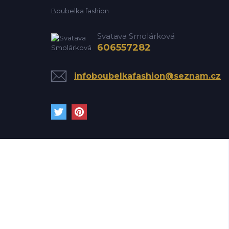
Boubelka fashion
Svatava Smolárková
606557282
infoboubelkafashion@seznam.cz