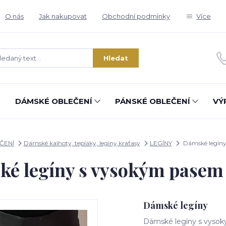
O nás
Jak nakupovat
Obchodní podmínky
Více
Hledat
DÁMSKÉ OBLEČENÍ
PÁNSKÉ OBLEČENÍ
VÝ
ČENÍ
Dámské kalhoty, tepláky, legíny,kraťasy
LEGÍNY
Dámské legíny
é legíny s vysokým pasem
Dámské legíny
Dámské legíny s vys