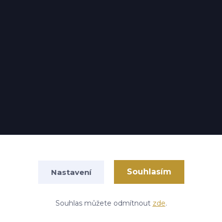
Souhlasím
Nastavení
Vytvořeno na
Eshop-rychle.cz
Souhlas můžete odmítnout
zde
.