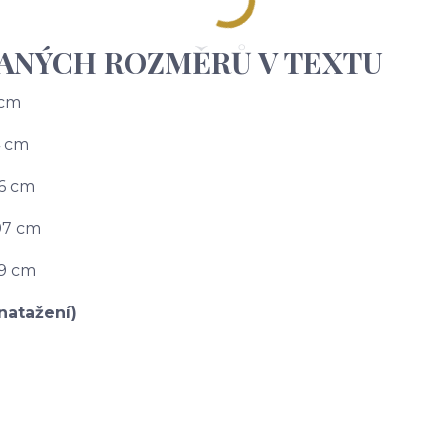
SANÝCH ROZMĚRŮ V TEXTU
3 cm
4 cm
96 cm
 97 cm
99 cm
natažení)