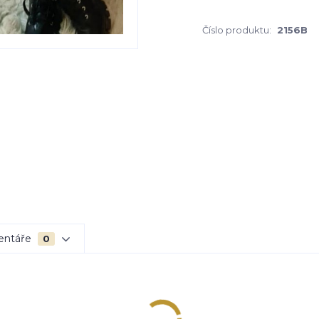
Číslo produktu:
2156B
entáře
0