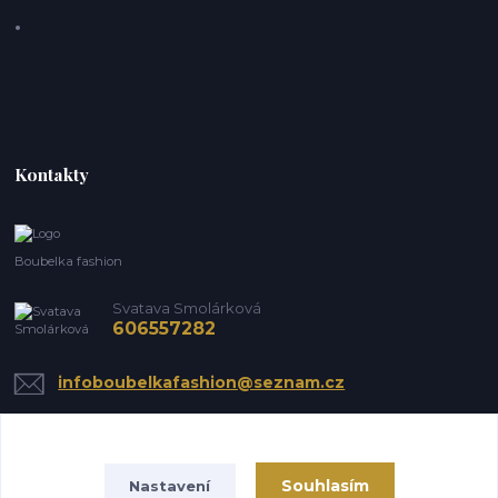
Kontakty
Boubelka fashion
Svatava Smolárková
606557282
infoboubelkafashion@seznam.cz
Souhlasím
Nastavení