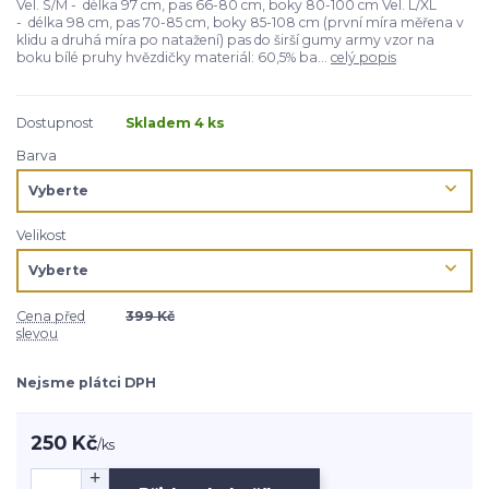
Vel. S/M - délka 97 cm, pas 66-80 cm, boky 80-100 cm Vel. L/XL
- délka 98 cm, pas 70-85 cm, boky 85-108 cm (první míra měřena v
klidu a druhá míra po natažení) pas do širší gumy army vzor na
boku bílé pruhy hvězdičky materiál: 60,5% ba...
celý popis
Dostupnost
Skladem 4 ks
Barva
Velikost
Cena před
399 Kč
slevou
Nejsme plátci DPH
250 Kč
/
ks