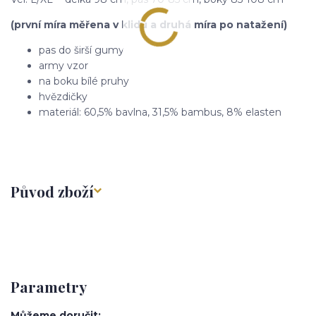
(první míra měřena v klidu a druhá míra po natažení)
pas do širší gumy
army vzor
na boku bílé pruhy
hvězdičky
materiál: 60,5% bavlna, 31,5% bambus, 8% elasten
Původ zboží
Parametry
Můžeme doručit