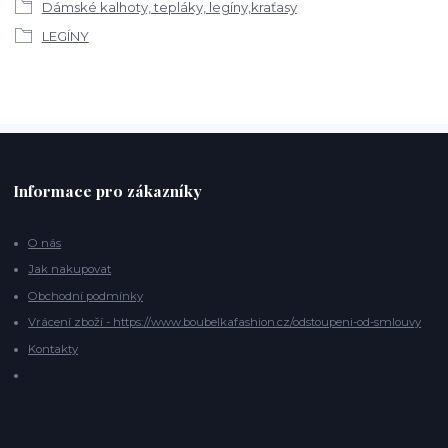
Dámské kalhoty, tepláky, legíny,kraťasy
LEGÍNY
Informace pro zákazníky
O nás
Jak nakupovat
Obchodní podmínky
Vrácení zboží - https://www.boubelkafashion.cz/odstoupeni-od-smlouvy
Kontakty