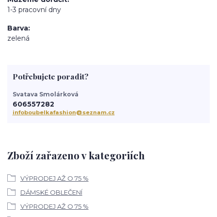
1-3 pracovní dny
Barva
zelená
Potřebujete poradit?
Svatava Smolárková
606557282
infoboubelkafashion@seznam.cz
Zboží zařazeno v kategoriích
VÝPRODEJ AŽ O 75 %
DÁMSKÉ OBLEČENÍ
VÝPRODEJ AŽ O 75 %