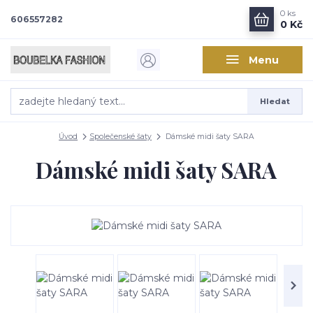
0
ks
606557282
0 Kč
Menu
Hledat
Úvod
Společenské šaty
Dámské midi šaty SARA
Dámské midi šaty SARA