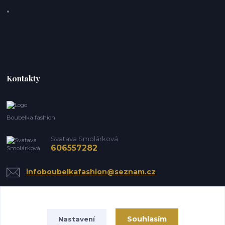
Kontakty
Boubelka fashion
Svatava Smolárková
606557282
infoboubelkafashion@seznam.cz
Souhlasím
Nastavení