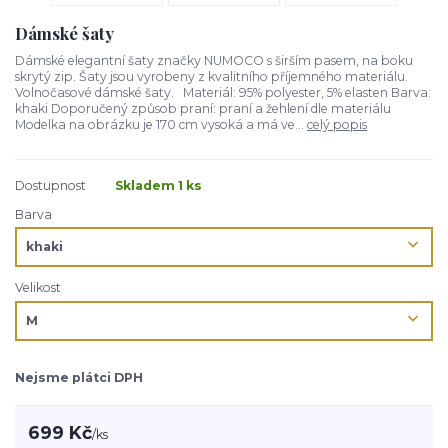
Dámské šaty
Dámské elegantní šaty značky NUMOCO s širším pasem, na boku
skrytý zip. Šaty jsou vyrobeny z kvalitního příjemného materiálu.
Volnočasové dámské šaty. Materiál: 95% polyester, 5% elasten Barva:
khaki Doporučený způsob praní: praní a žehlení dle materiálu
Modelka na obrázku je 170 cm vysoká a má ve...
celý popis
Dostupnost
Skladem 1 ks
Barva
Velikost
Nejsme plátci DPH
699 Kč
/
ks