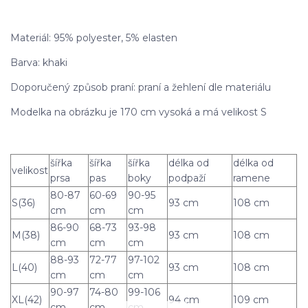
Materiál: 95% polyester, 5% elasten
Barva: khaki
Doporučený způsob praní: praní a žehlení dle materiálu
Modelka na obrázku je 170 cm vysoká a má velikost S
šířka
šířka
šířka
délka od
délka od
velikost
prsa
pas
boky
podpaží
ramene
80-87
60-69
90-95
S(36)
93 cm
108 cm
cm
cm
cm
86-90
68-73
93-98
M(38)
93 cm
108 cm
cm
cm
cm
88-93
72-77
97-102
L(40)
93 cm
108 cm
cm
cm
cm
90-97
74-80
99-106
XL(42)
94 cm
109 cm
cm
cm
cm