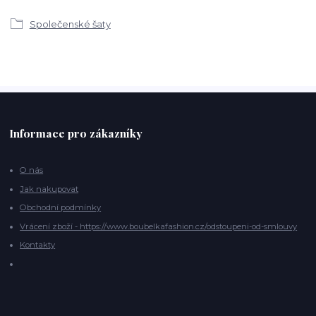
Společenské šaty
Informace pro zákazníky
O nás
Jak nakupovat
Obchodní podmínky
Vrácení zboží - https://www.boubelkafashion.cz/odstoupeni-od-smlouvy
Kontakty