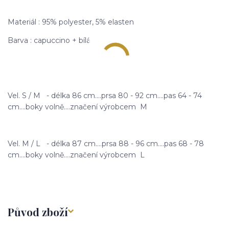
Materiál : 95% polyester, 5% elasten
Barva : capuccino + bílá
Vel. S / M - délka 86 cm....prsa 80 - 92 cm....pas 64 - 74
cm....boky volně....značení výrobcem M
Vel. M / L - délka 87 cm....prsa 88 - 96 cm....pas 68 - 78
cm....boky volně....značení výrobcem L
Původ zboží