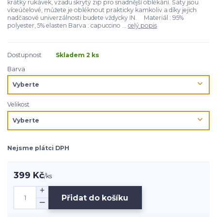
krátký rukávek, vzadu skrytý zip pro snadnější oblékání. Šaty jsou
víceúčelové, můžete je obléknout prakticky kamkoliv a díky jejich
nadčasové univerzálnosti budete vždycky IN. Materiál : 95%
polyester, 5% elasten Barva : capuccino ...
celý popis
Dostupnost
Skladem 2 ks
Barva
Velikost
Nejsme plátci DPH
399 Kč
/
ks
Přidat do košíku