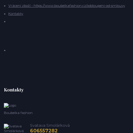
Vrácení zboží - https://www.boubelkafashion.cz/odstoupeni-od-smlouvy
Kontakty
Kontakty
Boubelka fashion
Svatava Smolárková
606557282