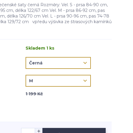
čenské šaty černá Rozměry: Vel. S - prsa 84-90 cm,
95 cm, délka 122/67 cm Vel. M - prsa 86-92 cm, pas
m, délka 126/70 cm Vel. L - prsa 90-96 cm, pas 74-78
élka 129/72 cm vpředu výšivka ze štrasových kamínků
Skladem 1 ks
1 199 Kč