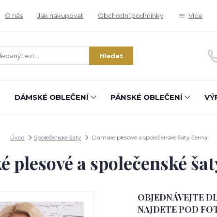
O nás
Jak nakupovat
Obchodní podmínky
Více
Hledat
DÁMSKÉ OBLEČENÍ
PÁNSKÉ OBLEČENÍ
VÝ
Úvod
Společenské šaty
Dámské plesové a společenské šaty černá
 plesové a společenské šat
OBJEDNÁVEJTE DL
NAJDETE POD FOT