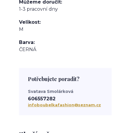
Můžeme doručit
1-3 pracovní dny
Velikost
M
Barva
ČERNÁ
Potřebujete poradit?
Svatava Smolárková
606557282
infoboubelkafashion@seznam.cz