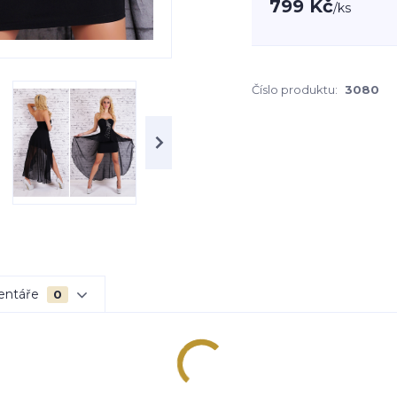
799 Kč
/
ks
Číslo produktu:
3080
entáře
0