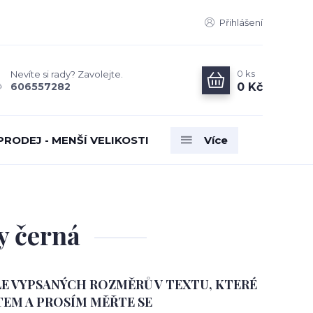
Přihlášení
0
ks
Nevíte si rady? Zavolejte.
0 Kč
606557282
PRODEJ - MENŠÍ VELIKOSTI
Více
y černá
E VYPSANÝCH ROZMĚRŮ V TEXTU, KTERÉ
EM A PROSÍM MĚŘTE SE