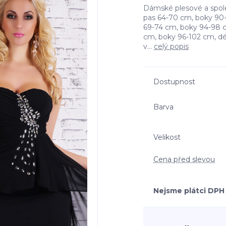
Dámské plesové a spole
pas 64-70 cm, boky 90-
69-74 cm, boky 94-98 c
cm, boky 96-102 cm, d
v...
celý popis
Dostupnost
Barva
Velikost
Cena před slevou
Nejsme plátci DPH