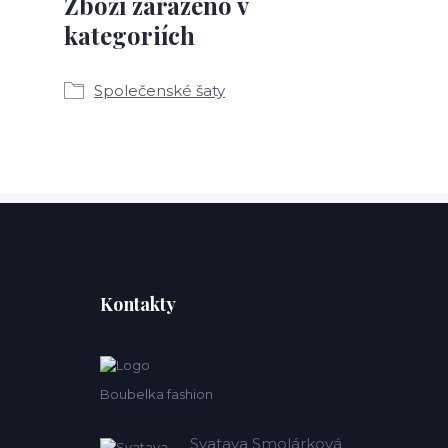
Zboží zařazeno v
kategoriích
Společenské šaty
Kontakty
Boubelka fashion
Svatava Smolárková