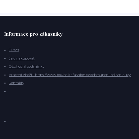
Informace pro zákazníky
O nás
Jak nakupovat
Obchodní podmínky
Vrácení zboží - https://www.boubelkafashion.cz/odstoupeni-od-smlouvy
Kontakty