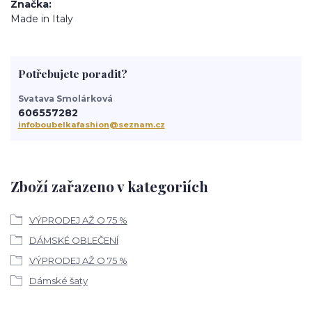
Značka
Made in Italy
Potřebujete poradit?
Svatava Smolárková
606557282
infoboubelkafashion@seznam.cz
Zboží zařazeno v kategoriích
VÝPRODEJ AŽ O 75 %
DÁMSKÉ OBLEČENÍ
VÝPRODEJ AŽ O 75 %
Dámské šaty