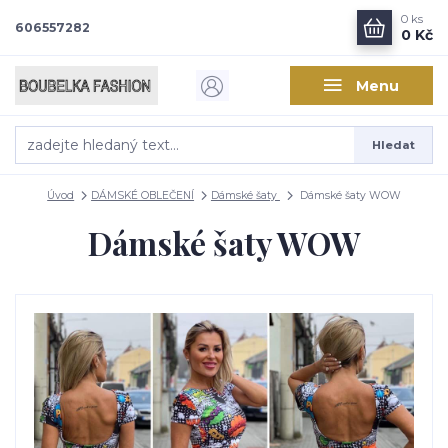
0
ks
606557282
0 Kč
Menu
Hledat
Úvod
DÁMSKÉ OBLEČENÍ
Dámské šaty
Dámské šaty WOW
Dámské šaty WOW