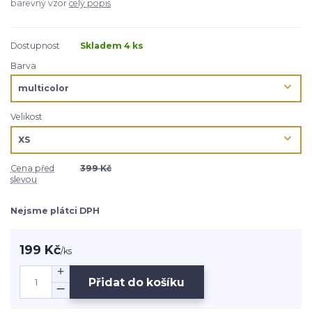
barevný vzor
celý popis
Dostupnost
Skladem 4 ks
Barva
Velikost
Cena před
399 Kč
slevou
Nejsme plátci DPH
199 Kč
/
ks
Přidat do košíku