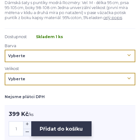
Dámská šaty s puntíky modrá Rozměry: Vel. M - délka 95 cm, prsa
95-105 cm, boky 98-108 cm Jedna univerzální velikost (první míra
měřena v klidu a druhá míra po natažení) v pase vázačka potisk
puntík z boku kapsy materiál: 95% coton, 5% elasten
celý popis
Dostupnost
Skladem 1 ks
Barva
Velikost
Nejsme plátci DPH
399 Kč
/
ks
Přidat do košíku