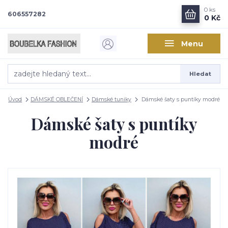
0
ks
606557282
0 Kč
Menu
Hledat
Úvod
DÁMSKÉ OBLEČENÍ
Dámské tuniky
Dámské šaty s puntíky modré
Dámské šaty s puntíky
modré