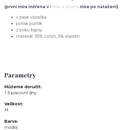
(první míra měřena v klidu a druhá míra po natažení)
v pase vázačka
potisk puntík
z boku kapsy
materiál: 95% coton, 5% elasten
Parametry
Můžeme doručit
1-3 pracovní dny
Velikost
M
Barva
modrá