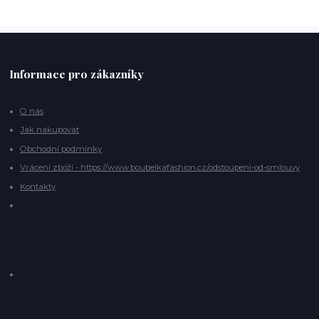
Informace pro zákazníky
O nás
Jak nakupovat
Obchodní podmínky
Vrácení zboží - https://www.boubelkafashion.cz/odstoupeni-od-smlouvy
Kontakty