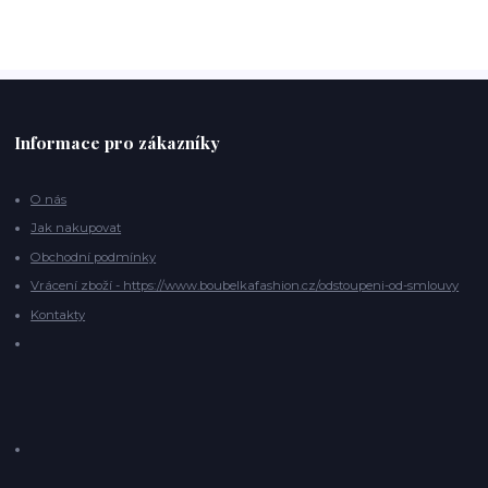
Informace pro zákazníky
O nás
Jak nakupovat
Obchodní podmínky
Vrácení zboží - https://www.boubelkafashion.cz/odstoupeni-od-smlouvy
Kontakty