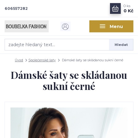
0
ks
606557282
0 Kč
Menu
Hledat
Úvod
Společenské šaty
Dámské šaty se skládanou sukní černé
Dámské šaty se skládanou
sukní černé