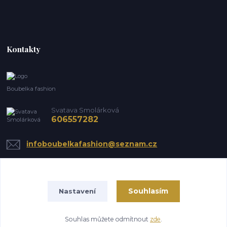
Kontakty
Boubelka fashion
Svatava Smolárková
606557282
infoboubelkafashion@seznam.cz
Souhlasím
Nastavení
Souhlas můžete odmítnout
zde
.
Vytvořeno na
Eshop-rychle.cz