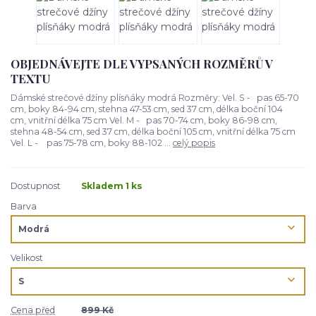
OBJEDNÁVEJTE DLE VYPSANÝCH ROZMĚRŮ V
TEXTU
Dámské strečové džíny plísňáky modrá Rozměry: Vel. S - pas 65-70
cm, boky 84-94 cm, stehna 47-53 cm, sed 37 cm, délka boční 104
cm, vnitřní délka 75 cm Vel. M - pas 70-74 cm, boky 86-98 cm,
stehna 48-54 cm, sed 37 cm, délka boční 105 cm, vnitřní délka 75 cm
Vel. L - pas 75-78 cm, boky 88-102 ...
celý popis
Dostupnost
Skladem 1 ks
Barva
Velikost
Cena před
899 Kč