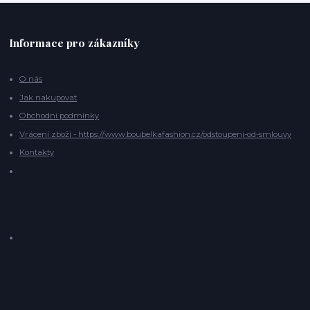
Informace pro zákazníky
O nás
Jak nakupovat
Obchodní podmínky
Vrácení zboží - https://www.boubelkafashion.cz/odstoupeni-od-smlouvy
Kontakty