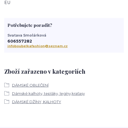
EU
Potřebujete poradit?
Svatava Smolárková
606557282
infoboubelkafashion@seznam.cz
Zboží zařazeno v kategoriích
DÁMSKÉ OBLEČENÍ
Dámské kalhoty, tepláky, legíny,kraťasy
DÁMSKÉ DŽÍNY, KALHOTY