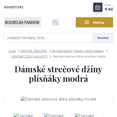
0
ks
606557282
0 Kč
Menu
Hledat
Úvod
DÁMSKÉ OBLEČENÍ
Dámské kalhoty, tepláky, legíny,kraťasy
DÁMSKÉ DŽÍNY, KALHOTY
Dámské strečové džíny plísňáky modrá
Dámské strečové džíny
plísňáky modrá