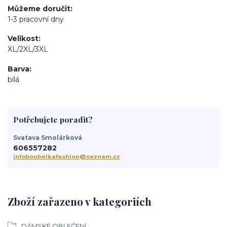
Můžeme doručit
1-3 pracovní dny
Velikost
XL/2XL/3XL
Barva
bílá
Potřebujete poradit?
Svatava Smolárková
606557282
infoboubelkafashion@seznam.cz
Zboží zařazeno v kategoriích
DÁMSKÉ OBLEČENÍ