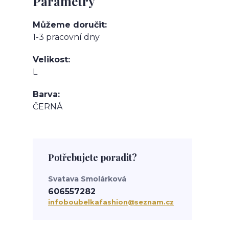
Parametry
Můžeme doručit
1-3 pracovní dny
Velikost
L
Barva
ČERNÁ
Potřebujete poradit?
Svatava Smolárková
606557282
infoboubelkafashion@seznam.cz