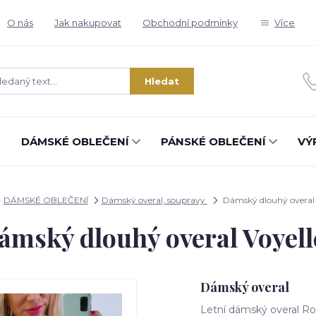
O nás
Jak nakupovat
Obchodní podmínky
Více
Hledat
DÁMSKÉ OBLEČENÍ
PÁNSKÉ OBLEČENÍ
VÝ
DÁMSKÉ OBLEČENÍ
Dámský overal, soupravy
Dámský dlouhý overal 
ámský dlouhý overal Voyell
Dámský overal
Letní dámský overal Roz