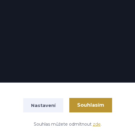
Souhlasím
Nastavení
Vytvořeno na
Eshop-rychle.cz
Souhlas můžete odmítnout
zde
.