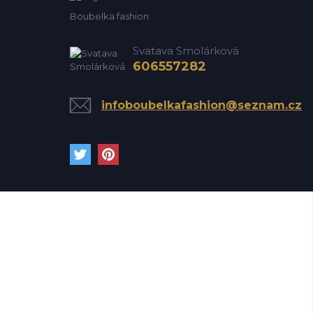
Boubelka fashion
Svatava Smolárková
606557282
infoboubelkafashion@seznam.cz