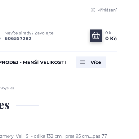
Přihlášení
0
ks
Nevíte si rady? Zavolejte.
0 Kč
606557282
PRODEJ - MENŠÍ VELIKOSTI
Více
Voyelles
es
měry: Vel. S - délka 132 cm....prsa 95 cm....pas 77