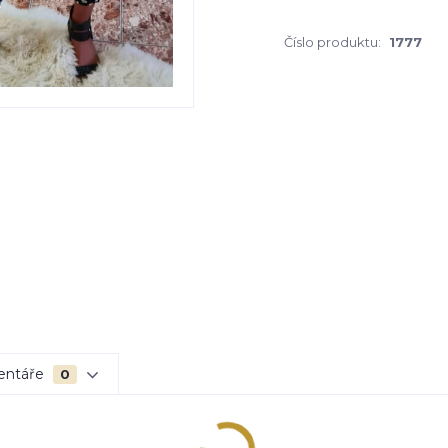
Číslo produktu:
1777
entáře
0