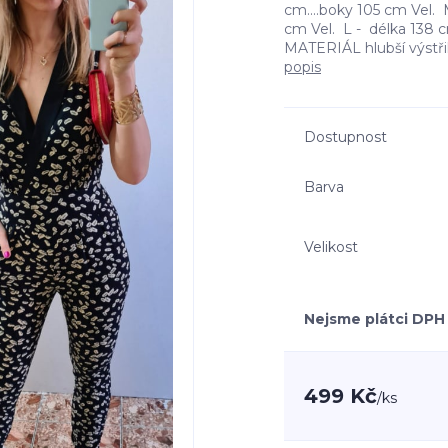
cm....boky 105 cm Vel. M
cm Vel. L - délka 138 c
MATERIÁL hlubší výstři
popis
Dostupnost
Barva
Velikost
Nejsme plátci DPH
499 Kč
/
ks