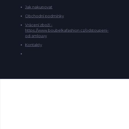
Jak nakupovat
Obchodní podmínky
Vrácení zboží -
https://www.boubelkafashion.cz/odstoupeni-
od-smlouvy
Kontakty