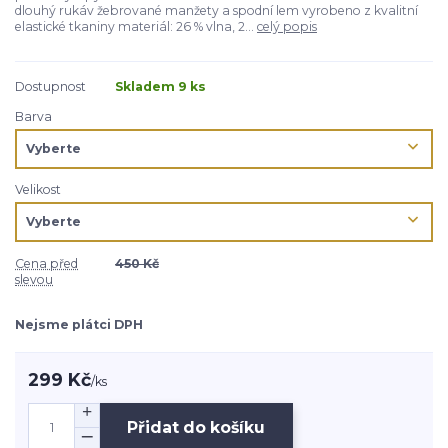
dlouhý rukáv žebrované manžety a spodní lem vyrobeno z kvalitní
elastické tkaniny materiál: 26 % vlna, 2...
celý popis
Dostupnost
Skladem 9 ks
Barva
Velikost
Cena před
450 Kč
slevou
Nejsme plátci DPH
299 Kč
/
ks
Přidat do košíku