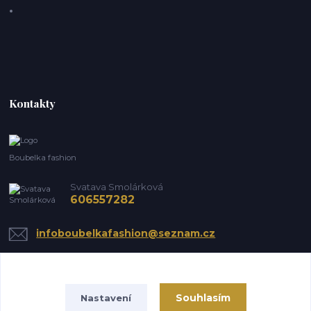
Kontakty
Boubelka fashion
Svatava Smolárková
606557282
infoboubelkafashion@seznam.cz
Souhlasím
Nastavení