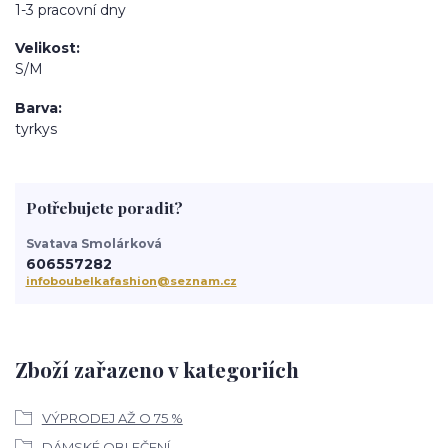
1-3 pracovní dny
Velikost
S/M
Barva
tyrkys
Potřebujete poradit?
Svatava Smolárková
606557282
infoboubelkafashion@seznam.cz
Zboží zařazeno v kategoriích
VÝPRODEJ AŽ O 75 %
DÁMSKÉ OBLEČENÍ