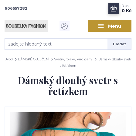
0
ks
606557282
0 Kč
Menu
Hledat
Úvod
DÁMSKÉ OBLEČENÍ
Svetry, roláky, kardigany
Dámský dlouhý svetr
s řetízkem
Dámský dlouhý svetr s
řetízkem