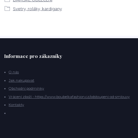
Svetry, roláky, kardigany
Informace pro zákazníky
O nás
Jak nakupovat
Obchodní podmínky
Vrácení zboží - https://www.boubelkafashion.cz/odstoupeni-od-smlouvy
Kontakty