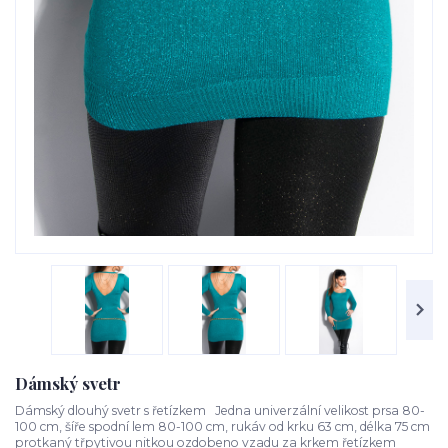
Dámský svetr
Dámský dlouhý svetr s řetízkem Jedna univerzální velikost prsa 80-
100 cm, šíře spodní lem 80-100 cm, rukáv od krku 63 cm, délka 75 cm
protkaný třpytivou nitkou ozdobeno vzadu za krkem řetízkem