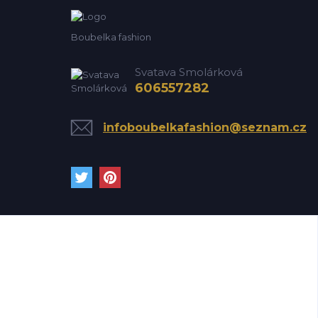
Boubelka fashion
Svatava Smolárková
606557282
infoboubelkafashion@seznam.cz