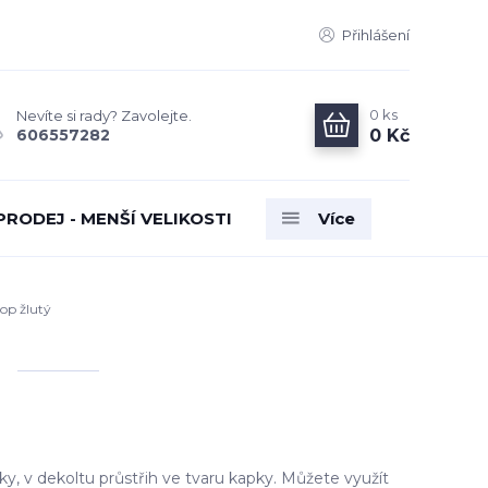
Přihlášení
0
ks
Nevíte si rady? Zavolejte.
0 Kč
606557282
PRODEJ - MENŠÍ VELIKOSTI
Více
op žlutý
ky, v dekoltu průstřih ve tvaru kapky. Můžete využít