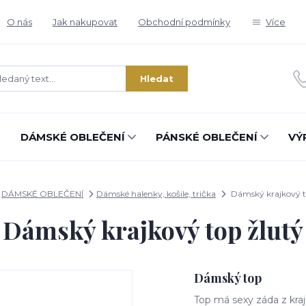
O nás
Jak nakupovat
Obchodní podmínky
Více
Hledat
DÁMSKÉ OBLEČENÍ
PÁNSKÉ OBLEČENÍ
VÝ
DÁMSKÉ OBLEČENÍ
Dámské halenky, košile, trička
Dámský krajkový t
Dámský krajkový top žlutý
Dámský top
Top má sexy záda z kraj