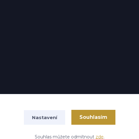
Souhlasím
Nastavení
Vytvořeno na
Eshop-rychle.cz
Souhlas můžete odmítnout
zde
.