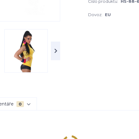
Číslo produktu:
HS-88-
Dovoz:
EU
entáře
0