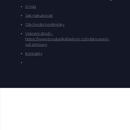
O nás
Jak nakupovat
Obchodní podmínky
Vrácení zboží -
https://www.boubelkafashion.cz/odstoupeni-
od-smlouvy
Kontakty