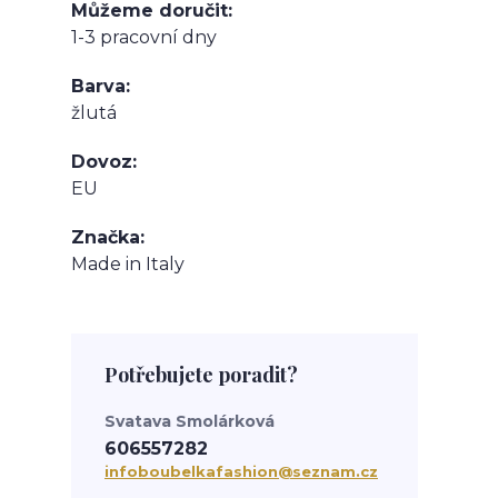
Můžeme doručit
1-3 pracovní dny
Barva
žlutá
Dovoz
EU
Značka
Made in Italy
Potřebujete poradit?
Svatava Smolárková
606557282
infoboubelkafashion@seznam.cz