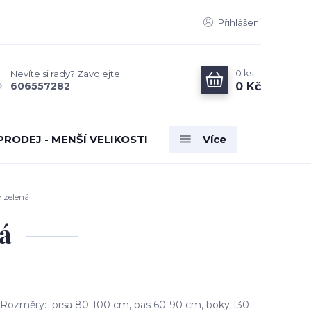
Přihlášení
0
ks
Nevíte si rady? Zavolejte.
0 Kč
606557282
PRODEJ - MENŠÍ VELIKOSTI
Více
 zelená
á
 Rozměry: prsa 80-100 cm, pas 60-90 cm, boky 130-