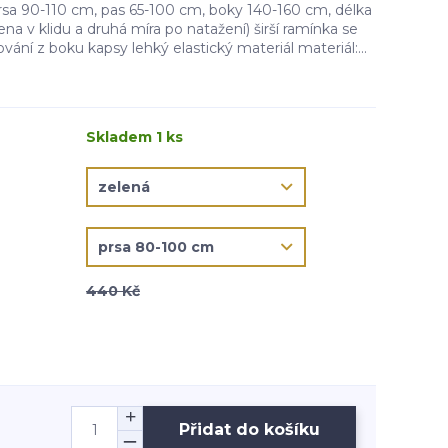
rsa 90-110 cm, pas 65-100 cm, boky 140-160 cm, délka
na v klidu a druhá míra po natažení) širší ramínka se
ání z boku kapsy lehký elastický materiál materiál:...
Skladem 1 ks
440 Kč
Přidat do košíku