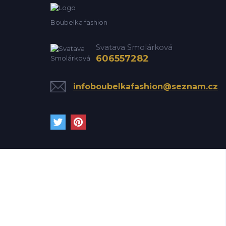
Boubelka fashion
Svatava Smolárková
606557282
infoboubelkafashion@seznam.cz