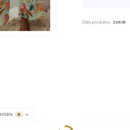
Číslo produktu:
2281B
entáře
0