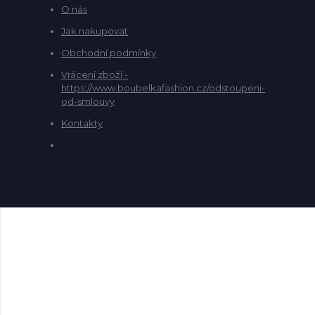
O nás
Jak nakupovat
Obchodní podmínky
Vrácení zboží -
https://www.boubelkafashion.cz/odstoupeni-
od-smlouvy
Kontakty