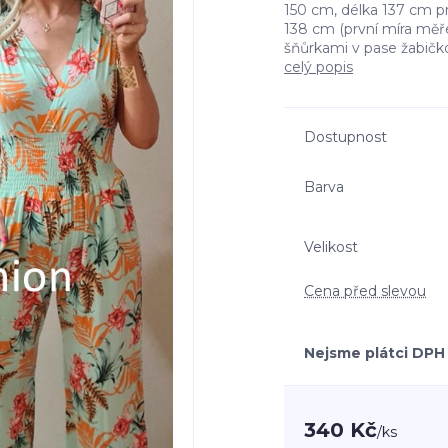
150 cm, délka 137 cm p
138 cm (první míra měře
šňůrkami v pase žabičkov
celý popis
Dostupnost
Barva
Velikost
Cena před slevou
Nejsme plátci DPH
340 Kč
/
ks