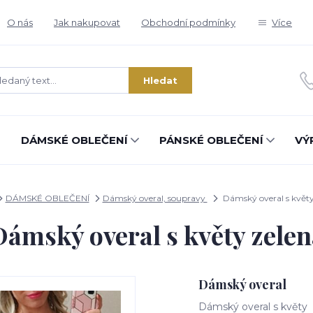
O nás
Jak nakupovat
Obchodní podmínky
Více
Hledat
DÁMSKÉ OBLEČENÍ
PÁNSKÉ OBLEČENÍ
VÝ
DÁMSKÉ OBLEČENÍ
Dámský overal, soupravy
Dámský overal s květy
Dámský overal s květy zelen
Dámský overal
Dámský overal s květy