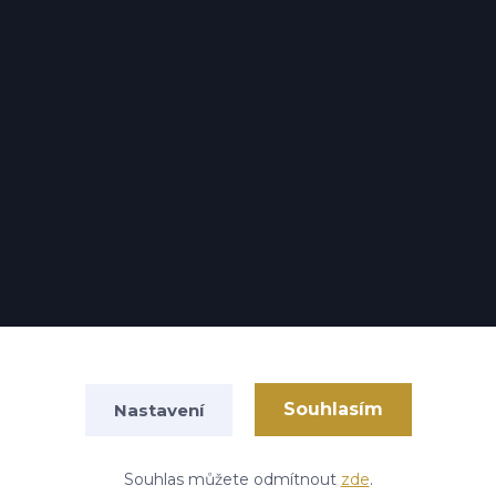
Souhlasím
Nastavení
Vytvořeno na
Eshop-rychle.cz
Souhlas můžete odmítnout
zde
.