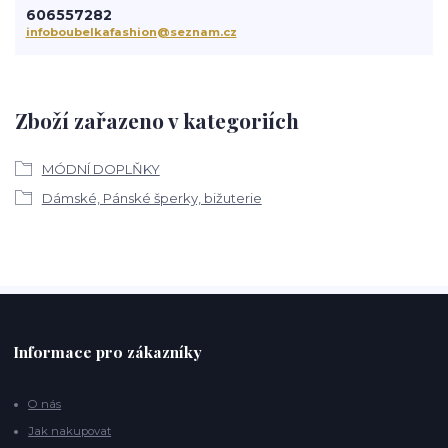
606557282
infoboubelkafashion@seznam.cz
Zboží zařazeno v kategoriích
MÓDNÍ DOPLŇKY
Dámské, Pánské šperky, bižuterie
Informace pro zákazníky
O nás
Jak nakupovat