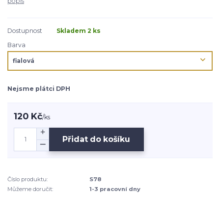
popis
Dostupnost
Skladem 2 ks
Barva
Nejsme plátci DPH
120 Kč
/
ks
Přidat do košíku
Číslo produktu:
S78
Můžeme doručit:
1-3 pracovní dny