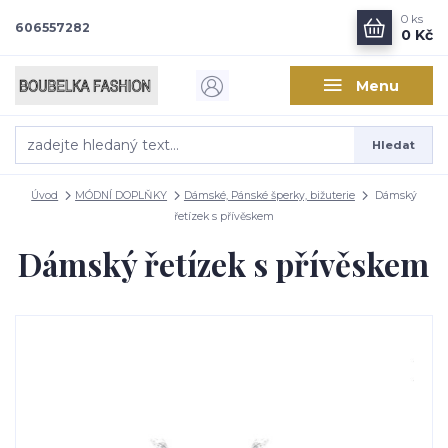
0
ks
606557282
0 Kč
Menu
Hledat
Úvod
MÓDNÍ DOPLŇKY
Dámské, Pánské šperky, bižuterie
Dámský
řetízek s přívěskem
Dámský řetízek s přívěskem