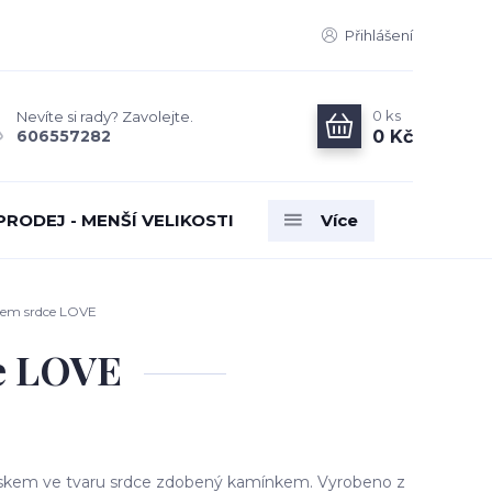
Přihlášení
0
ks
Nevíte si rady? Zavolejte.
0 Kč
606557282
PRODEJ - MENŠÍ VELIKOSTI
Více
kem srdce LOVE
ce LOVE
ěskem ve tvaru srdce zdobený kamínkem. Vyrobeno z