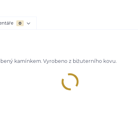
entáře
0
dobený kamínkem. Vyrobeno z bižuterního kovu.