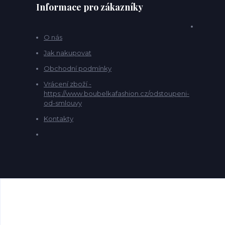
Informace pro zákazníky
O nás
Jak nakupovat
Obchodní podmínky
Vrácení zboží -
https://www.boubelkafashion.cz/odstoupeni-
od-smlouvy
Kontakty