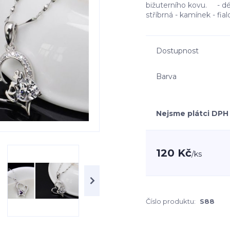
bižuterního kovu. - dél
stříbrná - kamínek - fia
Dostupnost
Barva
Nejsme plátci DPH
120 Kč
/
ks
Číslo produktu:
S88