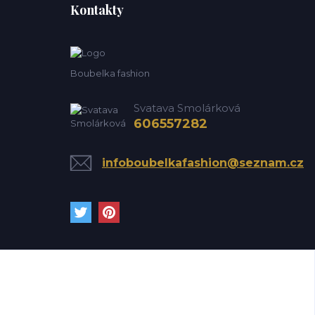
Kontakty
Boubelka fashion
Svatava Smolárková
606557282
infoboubelkafashion@seznam.cz