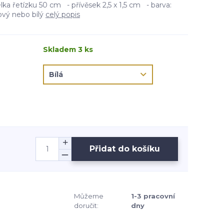
ka řetízku 50 cm - přívěsek 2,5 x 1,5 cm - barva:
lový nebo bílý
celý popis
Skladem 3 ks
Přidat do košíku
Můžeme
1-3 pracovní
doručit:
dny