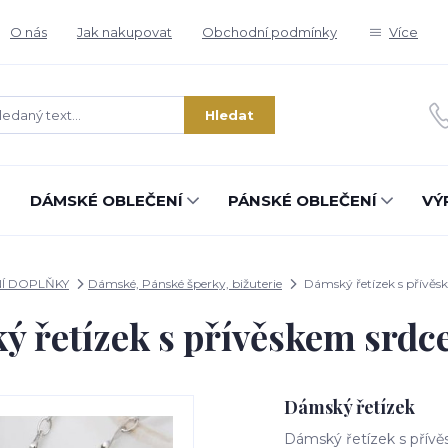
O nás
Jak nakupovat
Obchodní podmínky
Více
Hledat
DÁMSKÉ OBLEČENÍ
PÁNSKÉ OBLEČENÍ
VÝ
Í DOPLŇKY
Dámské, Pánské šperky, bižuterie
Dámský řetízek s přívěs
 řetízek s přívěskem srd
Dámský řetízek
Dámský řetízek s přív