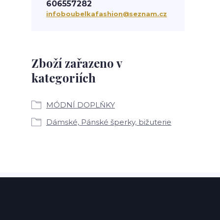
606557282
infoboubelkafashion@seznam.cz
Zboží zařazeno v
kategoriích
MÓDNÍ DOPLŇKY
Dámské, Pánské šperky, bižuterie