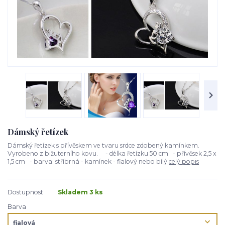
Dámský řetízek
Dámský řetízek s přívěskem ve tvaru srdce zdobený kamínkem.
Vyrobeno z bižuterního kovu. - délka řetízku 50 cm - přívěsek 2,5 x
1,5 cm - barva: stříbrná - kamínek - fialový nebo bílý
celý popis
Dostupnost
Skladem 3 ks
Barva