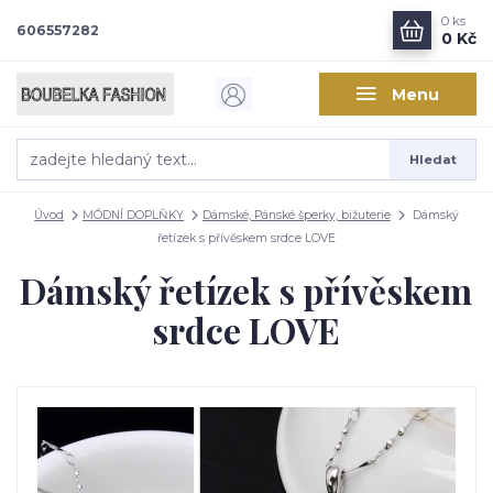
0
ks
606557282
0 Kč
Menu
Hledat
Úvod
MÓDNÍ DOPLŇKY
Dámské, Pánské šperky, bižuterie
Dámský
řetízek s přívěskem srdce LOVE
Dámský řetízek s přívěskem
srdce LOVE