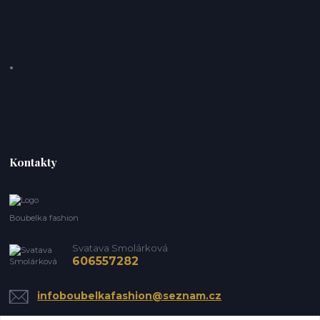
Kontakty
Boubelka fashion
Svatava Smolárková
606557282
infoboubelkafashion@seznam.cz