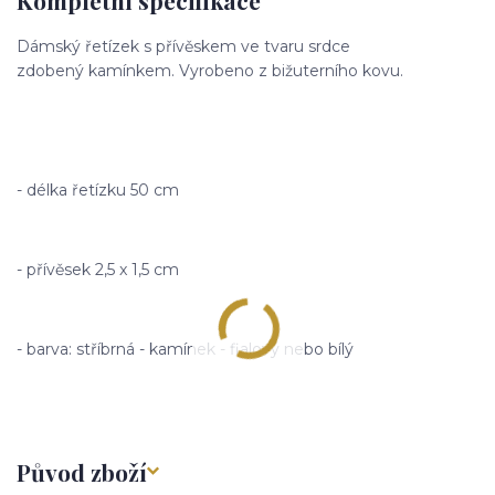
Kompletní specifikace
Dámský řetízek s přívěskem ve tvaru srdce
zdobený kamínkem. Vyrobeno z bižuterního kovu.
- délka řetízku 50 cm
- přívěsek 2,5 x 1,5 cm
- barva: stříbrná - kamínek - fialový nebo bílý
Původ zboží