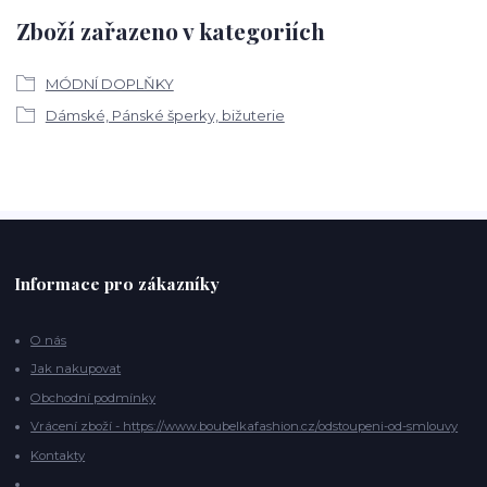
Zboží zařazeno v kategoriích
MÓDNÍ DOPLŇKY
Dámské, Pánské šperky, bižuterie
Informace pro zákazníky
O nás
Jak nakupovat
Obchodní podmínky
Vrácení zboží - https://www.boubelkafashion.cz/odstoupeni-od-smlouvy
Kontakty