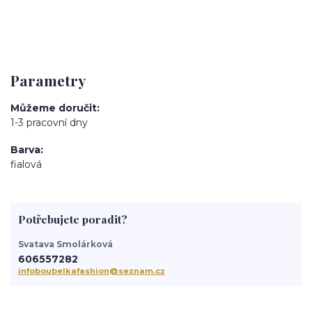
Parametry
Můžeme doručit
1-3 pracovní dny
Barva
fialová
Potřebujete poradit?
Svatava Smolárková
606557282
infoboubelkafashion@seznam.cz