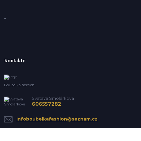
Kontakty
Boubelka fashion
Svatava Smolárková
606557282
infoboubelkafashion@seznam.cz