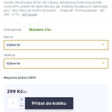
trendu. Blůzka bez límce, 3/4 rukávy, celoplošný květinový potisk,
volný střih, přední díl zdobí dlouhý zip. Klasický kousek pro nastávající
jaro - léto, který se hodí k čemukoli. Materiál : 100% polyester Vel.
UNI - S / M...
celý popis
Dostupnost
Skladem 2 ks
Barva
Velikost
Nejsme plátci DPH
299 Kč
/
ks
Přidat do košíku