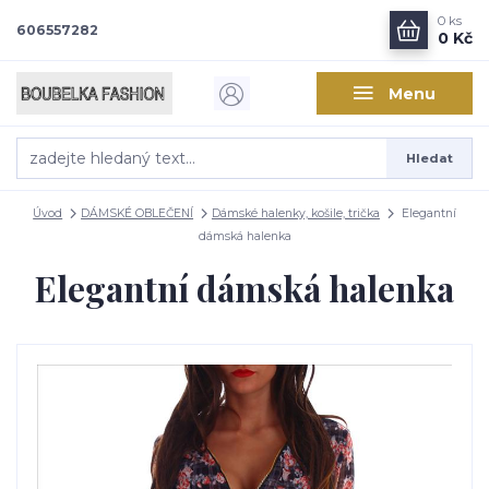
0
ks
606557282
0 Kč
Menu
Hledat
Úvod
DÁMSKÉ OBLEČENÍ
Dámské halenky, košile, trička
Elegantní
dámská halenka
Elegantní dámská halenka