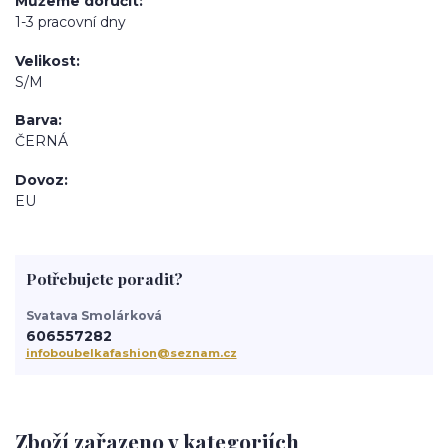
Můžeme doručit
1-3 pracovní dny
Velikost
S/M
Barva
ČERNÁ
Dovoz
EU
Potřebujete poradit?
Svatava Smolárková
606557282
infoboubelkafashion@seznam.cz
Zboží zařazeno v kategoriích