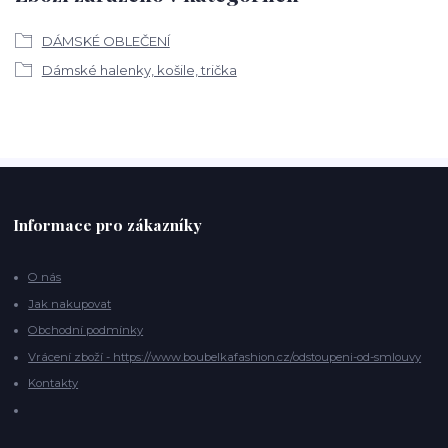
DÁMSKÉ OBLEČENÍ
Dámské halenky, košile, trička
Informace pro zákazníky
O nás
Jak nakupovat
Obchodní podmínky
Vrácení zboží - https://www.boubelkafashion.cz/odstoupeni-od-smlouvy
Kontakty