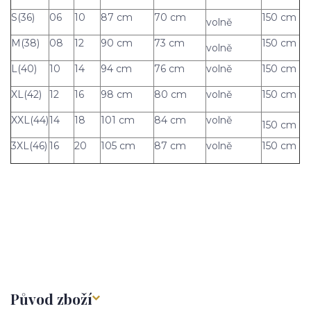
S(36)
06
10
87 cm
70 cm
150 cm
volně
M(38)
08
12
90 cm
73 cm
150 cm
volně
L(40)
10
14
94 cm
76 cm
volně
150 cm
XL(42)
12
16
98 cm
80 cm
volně
150 cm
XXL(44)
14
18
101 cm
84 cm
volně
150 cm
3XL(46)
16
20
105 cm
87 cm
volně
150 cm
Původ zboží