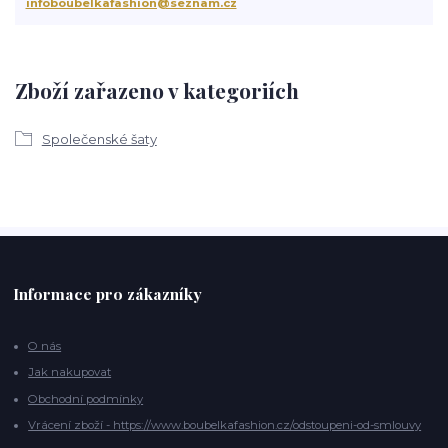
infoboubelkafashion@seznam.cz
Zboží zařazeno v kategoriích
Společenské šaty
Informace pro zákazníky
O nás
Jak nakupovat
Obchodní podmínky
Vrácení zboží - https://www.boubelkafashion.cz/odstoupeni-od-smlouvy