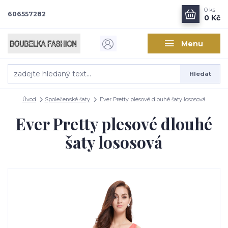
0
ks
606557282
0 Kč
Menu
Hledat
Úvod
Společenské šaty
Ever Pretty plesové dlouhé šaty lososová
Ever Pretty plesové dlouhé
šaty lososová