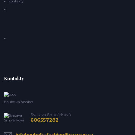
Kontakty
Kontakty
Boubelka fashion
Svatava Smolárková
606557282
infoboubelkafashion@seznam.cz