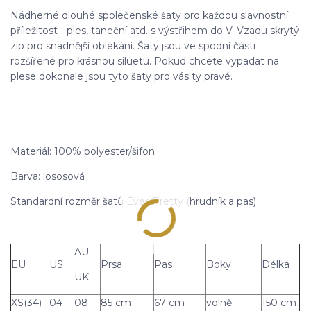
Nádherné dlouhé společenské šaty pro každou slavnostní
příležitost - ples, taneční atd. s výstřihem do V. Vzadu skrytý
zip pro snadnější oblékání. Šaty jsou ve spodní části
rozšířené pro krásnou siluetu. Pokud chcete vypadat na
plese dokonale jsou tyto šaty pro vás ty pravé.
Materiál: 100% polyester/šifon
Barva: lososová
Standardní rozměr šatů Ever-Pretty (hrudník a pas)
AU
EU
US
Prsa
Pas
Boky
Délka
UK
XS(34)
04
08
85 cm
67 cm
volně
150 cm