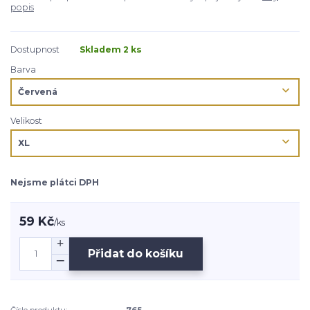
popis
Dostupnost
Skladem 2 ks
Barva
Velikost
Nejsme plátci DPH
59 Kč
/
ks
Přidat do košíku
Číslo produktu:
765