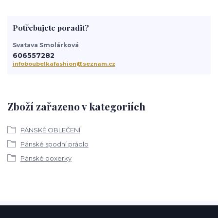
Potřebujete poradit?
Svatava Smolárková
606557282
infoboubelkafashion@seznam.cz
Zboží zařazeno v kategoriích
PÁNSKÉ OBLEČENÍ
Pánské spodní prádlo
Pánské boxerky