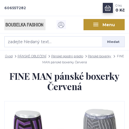
0
ks
606557282
0 Kč
Menu
Hledat
Úvod
PÁNSKÉ OBLEČENÍ
Pánské spodní prádlo
Pánské boxerky
FINE
MAN pánské boxerky Červená
FINE MAN pánské boxerky
Červená