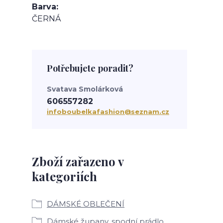
Barva
ČERNÁ
Potřebujete poradit?
Svatava Smolárková
606557282
infoboubelkafashion@seznam.cz
Zboží zařazeno v
kategoriích
DÁMSKÉ OBLEČENÍ
Dámské župany, spodní prádlo