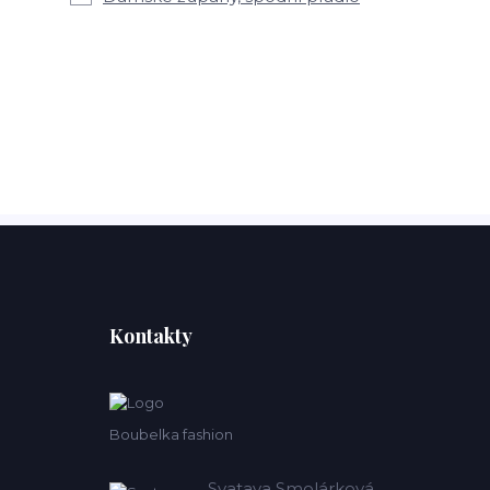
Kontakty
Boubelka fashion
Svatava Smolárková