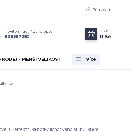
Přihlášení
0
ks
Nevíte si rady? Zavolejte.
0 Kč
606557282
PRODEJ - MENŠÍ VELIKOSTI
Více
kalhotky
veň! Perfektní kalhotky lichotivého střihu, které