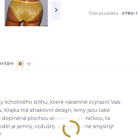
Číslo produktu:
0780-1
entáře
0
 lichotivého střihu, které náramně zvýrazní Vaši
 Krajka má atraktivní design, lemy jsou také
 je doplněná plochou elastickou gumičkou, ta
odel je jemný, vzdušný a neskutečně smyslný!
!