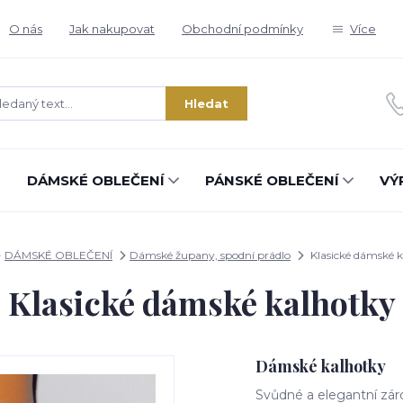
O nás
Jak nakupovat
Obchodní podmínky
Více
Hledat
DÁMSKÉ OBLEČENÍ
PÁNSKÉ OBLEČENÍ
VÝ
DÁMSKÉ OBLEČENÍ
Dámské župany, spodní prádlo
Klasické dámské 
Klasické dámské kalhotky
Dámské kalhotky
Svůdné a elegantní záro