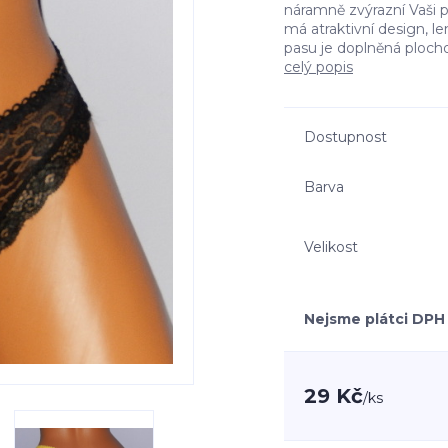
náramně zvýrazní Vaši 
má atraktivní design, le
pasu je doplněná plocho
celý popis
Dostupnost
Barva
Velikost
Nejsme plátci DPH
29 Kč
/
ks