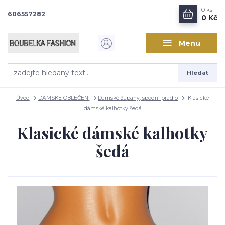
0
ks
606557282
0 Kč
Menu
Hledat
Úvod
DÁMSKÉ OBLEČENÍ
Dámské župany, spodní prádlo
Klasické
dámské kalhotky šedá
Klasické dámské kalhotky
šedá